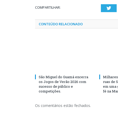
COMPARTILHAR:
Twi
CONTEÚDO RELACIONADO
São Miguel do Guamá encerra
Milhares
os Jogos de Verão 2026 com
ruas de 
sucesso de público e
em uma g
competições.
fé na Ma
Os comentários estão fechados.