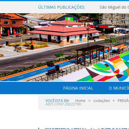
ÚLTIMAS PUBLICAÇÕES:
PÁGINA INICIAL
O MUNICÍ
»
»
VOCÊ ESTÁ EM:
Home
Licitações
PREGÃO
ADIT.CONT.20222790