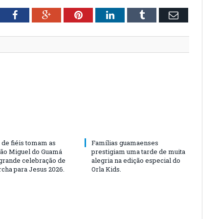
tter
Facebook
Google+
Pinterest
LinkedIn
Tumblr
Email
 de fiéis tomam as
Famílias guamaenses
São Miguel do Guamá
prestigiam uma tarde de muita
rande celebração de
alegria na edição especial do
rcha para Jesus 2026.
Orla Kids.