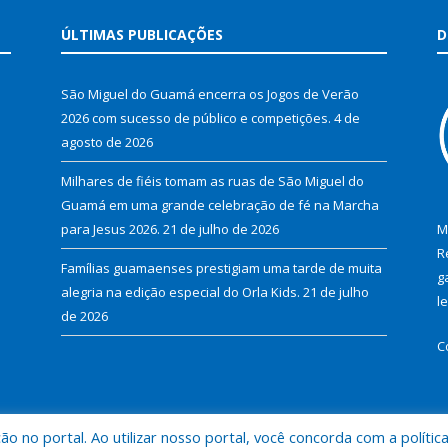
ÚLTIMAS PUBLICAÇÕES
D
São Miguel do Guamá encerra os Jogos de Verão
2026 com sucesso de público e competições.
4 de
agosto de 2026
Milhares de fiéis tomam as ruas de São Miguel do
Guamá em uma grande celebração de fé na Marcha
para Jesus 2026.
21 de julho de 2026
M
R
Famílias guamaenses prestigiam uma tarde de muita
g
alegria na edição especial do Orla Kids.
21 de julho
l
de 2026
C
 no portal. Ao utilizar nosso portal, você concorda com a polític