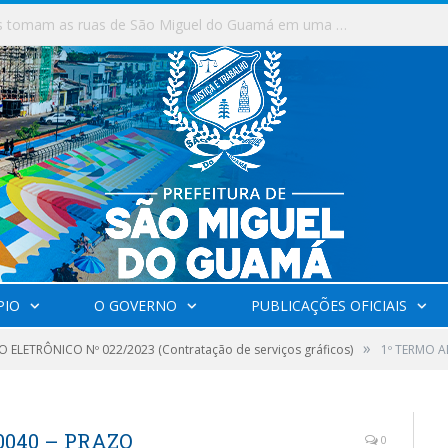
Milhares de fiéis tomam as ruas de São Miguel do Guamá em uma grande celebração de fé na Marcha para Jesus 2026.
PIO
O GOVERNO
PUBLICAÇÕES OFICIAIS
»
 ELETRÔNICO Nº 022/2023 (Contratação de serviços gráficos)
1º TERMO A
0040 – PRAZO
0