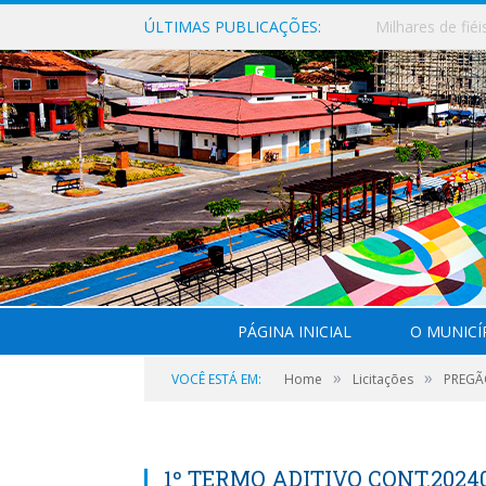
ÚLTIMAS PUBLICAÇÕES:
PÁGINA INICIAL
O MUNICÍ
»
»
VOCÊ ESTÁ EM:
Home
Licitações
PREGÃO
1º TERMO ADITIVO CONT.2024