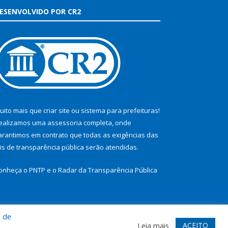
ESENVOLVIDO POR CR2
uito mais que
criar site
ou
sistema para prefeituras
!
ealizamos uma
assessoria
completa, onde
arantimos em contrato que todas as exigências das
eis de transparência pública
serão atendidas.
onheça o
PNTP
e o
Radar da Transparência Pública
a de
te
Acessar Área Administrativa
Acessar Webmail
ACEITO
Leia mais