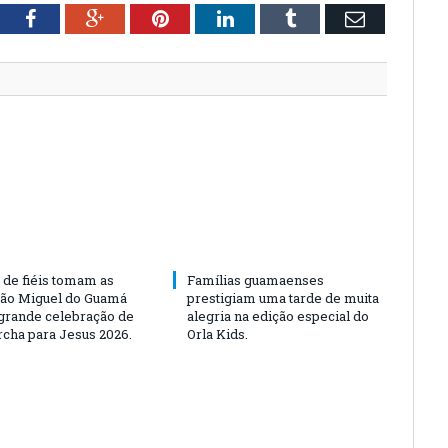
tter
Facebook
Google+
Pinterest
LinkedIn
Tumblr
Email
 de fiéis tomam as
Famílias guamaenses
São Miguel do Guamá
prestigiam uma tarde de muita
rande celebração de
alegria na edição especial do
rcha para Jesus 2026.
Orla Kids.