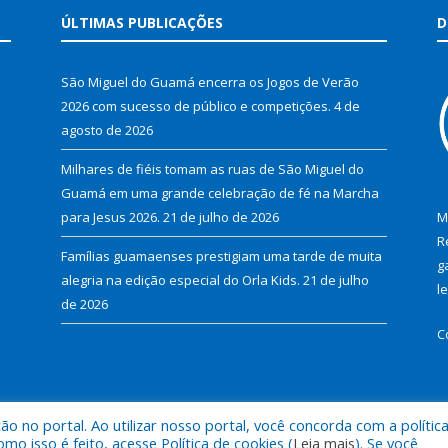
ÚLTIMAS PUBLICAÇÕES
D
São Miguel do Guamá encerra os Jogos de Verão
2026 com sucesso de público e competições.
4 de
agosto de 2026
Milhares de fiéis tomam as ruas de São Miguel do
Guamá em uma grande celebração de fé na Marcha
para Jesus 2026.
21 de julho de 2026
M
R
Famílias guamaenses prestigiam uma tarde de muita
g
alegria na edição especial do Orla Kids.
21 de julho
l
de 2026
C
 no portal. Ao utilizar nosso portal, você concorda com a polític
al de São Miguel do Guamá.
Mapa do Si
 isso é feito, acesse Política de cookies (
Leia mais
). Se você