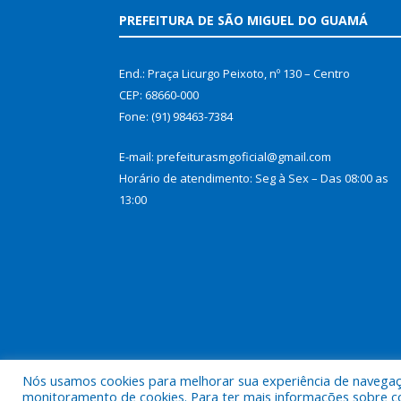
PREFEITURA DE SÃO MIGUEL DO GUAMÁ
End.: Praça Licurgo Peixoto, nº 130 – Centro
CEP: 68660-000
Fone: (91) 98463-7384
E-mail: prefeiturasmgoficial@gmail.com
Horário de atendimento: Seg à Sex – Das 08:00 as
13:00
Nós usamos cookies para melhorar sua experiência de navegação
Todos os direitos reservados a Prefeitura Municip
monitoramento de cookies. Para ter mais informações sobre como