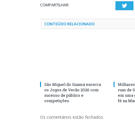
COMPARTILHAR:
Twi
CONTEÚDO RELACIONADO
São Miguel do Guamá encerra
Milhares
os Jogos de Verão 2026 com
ruas de 
sucesso de público e
em uma g
competições.
fé na Ma
Os comentários estão fechados.