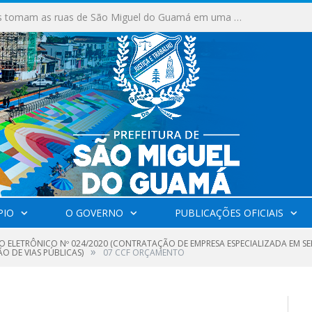
Milhares de fiéis tomam as ruas de São Miguel do Guamá em uma grande celebração de fé na Marcha para Jesus 2026.
PIO
O GOVERNO
PUBLICAÇÕES OFICIAIS
O ELETRÔNICO Nº 024/2020 (CONTRATAÇÃO DE EMPRESA ESPECIALIZADA EM SE
»
 DE VIAS PÚBLICAS)
07 CCF ORÇAMENTO