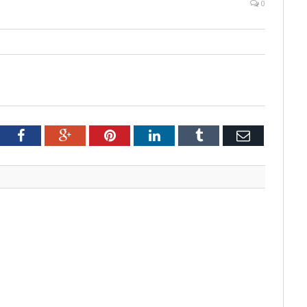
0
tter
Facebook
Google+
Pinterest
LinkedIn
Tumblr
Email