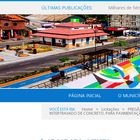
ÚLTIMAS PUBLICAÇÕES:
PÁGINA INICIAL
O MUNICÍ
»
»
VOCÊ ESTÁ EM:
Home
Licitações
PREGÃ
INTERTRAVADO DE CONCRETO, PARA PAVIMENTAÇÃO