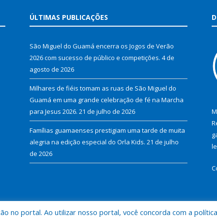
ÚLTIMAS PUBLICAÇÕES
D
São Miguel do Guamá encerra os Jogos de Verão
2026 com sucesso de público e competições.
4 de
agosto de 2026
Milhares de fiéis tomam as ruas de São Miguel do
Guamá em uma grande celebração de fé na Marcha
para Jesus 2026.
21 de julho de 2026
M
R
Famílias guamaenses prestigiam uma tarde de muita
g
alegria na edição especial do Orla Kids.
21 de julho
l
de 2026
C
 no portal. Ao utilizar nosso portal, você concorda com a polític