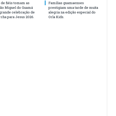
 de fiéis tomam as
Famílias guamaenses
São Miguel do Guamá
prestigiam uma tarde de muita
rande celebração de
alegria na edição especial do
rcha para Jesus 2026.
Orla Kids.