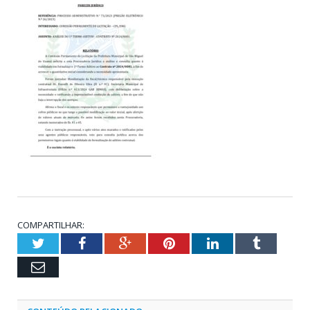
COMPARTILHAR:
Twitter
Facebook
Google+
Pinterest
LinkedIn
Tumblr
Email