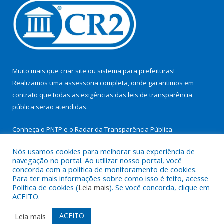
Muito mais que
criar site
ou
sistema para prefeituras
!
Realizamos uma
assessoria
completa, onde garantimos em
contrato que todas as exigências das
leis de transparência
pública
serão atendidas.
Conheça o
PNTP
e o
Radar da Transparência Pública
Nós usamos cookies para melhorar sua experiência de
navegação no portal. Ao utilizar nosso portal, você
concorda com a política de monitoramento de cookies.
Para ter mais informações sobre como isso é feito, acesse
Todos os direitos reservados a Prefeitura Municipal de São
Política de cookies (
Leia mais
). Se você concorda, clique em
Miguel do Guamá.
ACEITO.
Mapa do Site
Acessar Área Administrativa
ACEITO
Leia mais