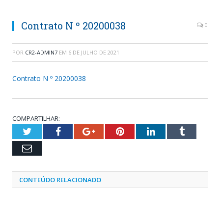
Contrato N º 20200038
0
POR
CR2-ADMIN7
EM
6 DE JULHO DE 2021
Contrato N º 20200038
COMPARTILHAR:
Twitter
Facebook
Google+
Pinterest
LinkedIn
Tumblr
Email
CONTEÚDO RELACIONADO