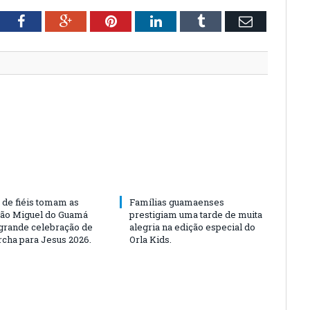
tter
Facebook
Google+
Pinterest
LinkedIn
Tumblr
Email
 de fiéis tomam as
Famílias guamaenses
São Miguel do Guamá
prestigiam uma tarde de muita
rande celebração de
alegria na edição especial do
rcha para Jesus 2026.
Orla Kids.