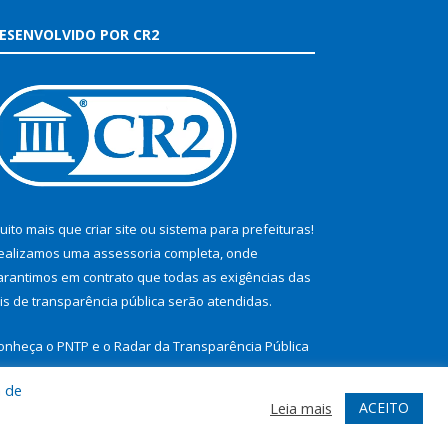
ESENVOLVIDO POR CR2
uito mais que
criar site
ou
sistema para prefeituras
!
ealizamos uma
assessoria
completa, onde
arantimos em contrato que todas as exigências das
eis de transparência pública
serão atendidas.
onheça o
PNTP
e o
Radar da Transparência Pública
a de
ACEITO
Leia mais