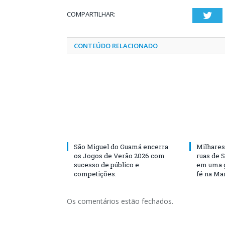
COMPARTILHAR:
Twi
CONTEÚDO RELACIONADO
São Miguel do Guamá encerra
Milhares
os Jogos de Verão 2026 com
ruas de 
sucesso de público e
em uma g
competições.
fé na Ma
Os comentários estão fechados.