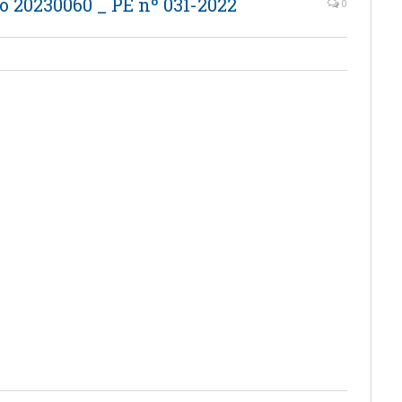
o 20230060 _ PE nº 031-2022
0