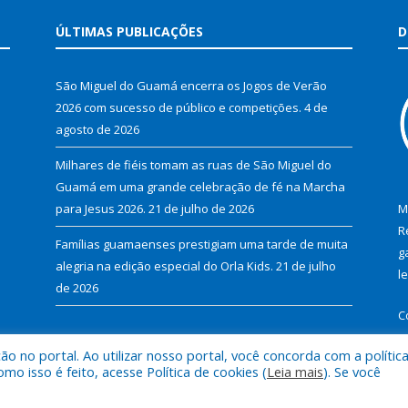
ÚLTIMAS PUBLICAÇÕES
D
São Miguel do Guamá encerra os Jogos de Verão
2026 com sucesso de público e competições.
4 de
agosto de 2026
Milhares de fiéis tomam as ruas de São Miguel do
Guamá em uma grande celebração de fé na Marcha
para Jesus 2026.
21 de julho de 2026
M
R
Famílias guamaenses prestigiam uma tarde de muita
g
alegria na edição especial do Orla Kids.
21 de julho
l
de 2026
C
 no portal. Ao utilizar nosso portal, você concorda com a polític
 isso é feito, acesse Política de cookies (
Leia mais
). Se você