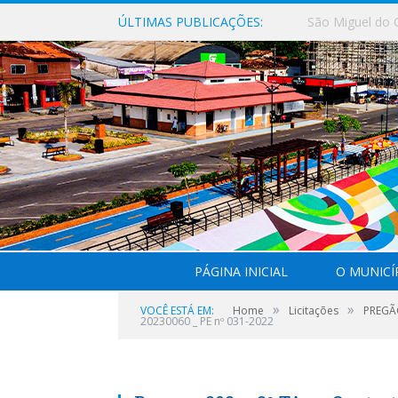
ÚLTIMAS PUBLICAÇÕES:
PÁGINA INICIAL
O MUNICÍ
»
»
VOCÊ ESTÁ EM:
Home
Licitações
PREGÃ
20230060 _ PE nº 031-2022