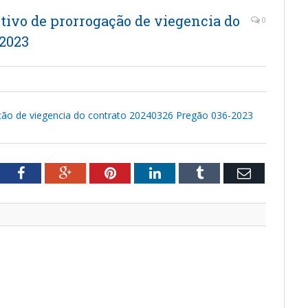
tivo de prorrogação de viegencia do
0
-2023
ção de viegencia do contrato 20240326 Pregão 036-2023
tter
Facebook
Google+
Pinterest
LinkedIn
Tumblr
Email