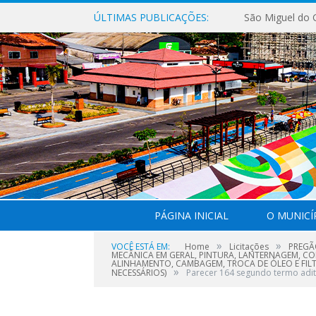
ÚLTIMAS PUBLICAÇÕES:
PÁGINA INICIAL
O MUNICÍ
»
»
VOCÊ ESTÁ EM:
Home
Licitações
PREGÃ
MECÂNICA EM GERAL, PINTURA, LANTERNAGEM, CO
ALINHAMENTO, CAMBAGEM, TROCA DE ÓLEO E FILT
»
NECESSÁRIOS)
Parecer 164 segundo termo adit