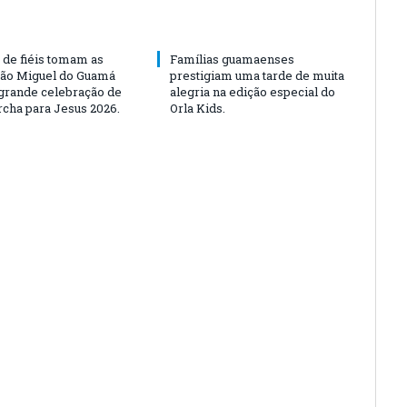
 de fiéis tomam as
Famílias guamaenses
São Miguel do Guamá
prestigiam uma tarde de muita
rande celebração de
alegria na edição especial do
rcha para Jesus 2026.
Orla Kids.