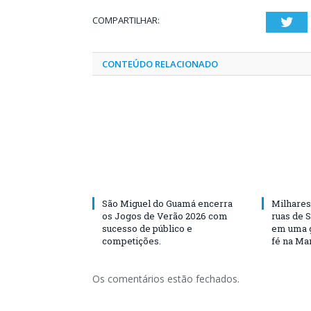
COMPARTILHAR:
Twi
CONTEÚDO RELACIONADO
São Miguel do Guamá encerra
Milhares
os Jogos de Verão 2026 com
ruas de 
sucesso de público e
em uma g
competições.
fé na Ma
Os comentários estão fechados.