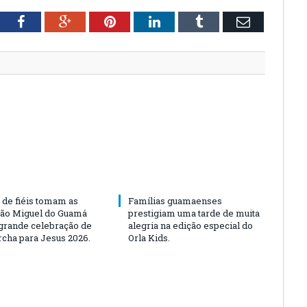
tter
Facebook
Google+
Pinterest
LinkedIn
Tumblr
Email
 de fiéis tomam as
Famílias guamaenses
São Miguel do Guamá
prestigiam uma tarde de muita
rande celebração de
alegria na edição especial do
rcha para Jesus 2026.
Orla Kids.