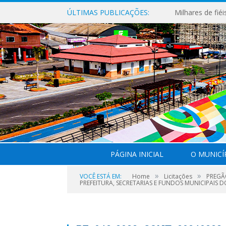
ÚLTIMAS PUBLICAÇÕES:
PÁGINA INICIAL
O MUNICÍ
»
»
VOCÊ ESTÁ EM:
Home
Licitações
PREGÃ
PREFEITURA, SECRETARIAS E FUNDOS MUNICIPAIS 