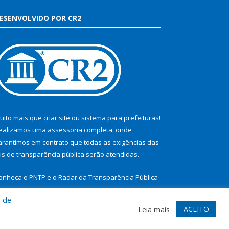
ESENVOLVIDO POR CR2
uito mais que
criar site
ou
sistema para prefeituras
!
ealizamos uma
assessoria
completa, onde
arantimos em contrato que todas as exigências das
eis de transparência pública
serão atendidas.
onheça o
PNTP
e o
Radar da Transparência Pública
a de
ACEITO
Leia mais