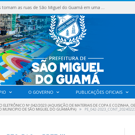
Milhares de fiéis tomam as ruas de São Miguel do Guamá em uma grande celebração de fé na Marcha para Jesus 2026.
PIO
O GOVERNO
PUBLICAÇÕES OFICIAIS
O ELETRÔNICO Nº 042/2023 (AQUISIÇÃO DE MATERIAIS DE COPA E COZINHA, O
»
DO MUNICIPIO DE SÃO MIGUEL DO GUAMÁ/PA)
PE_042-2023_CONT_20240223_