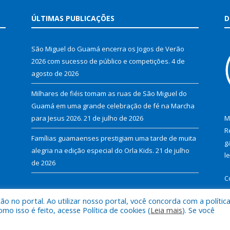
ÚLTIMAS PUBLICAÇÕES
D
São Miguel do Guamá encerra os Jogos de Verão
2026 com sucesso de público e competições.
4 de
agosto de 2026
Milhares de fiéis tomam as ruas de São Miguel do
Guamá em uma grande celebração de fé na Marcha
para Jesus 2026.
21 de julho de 2026
M
R
Famílias guamaenses prestigiam uma tarde de muita
g
alegria na edição especial do Orla Kids.
21 de julho
l
de 2026
C
 no portal. Ao utilizar nosso portal, você concorda com a polític
 isso é feito, acesse Política de cookies (
Leia mais
). Se você