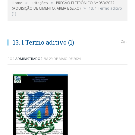
»
»
Home
Licitações
PREGÃO ELETRÔNICO Nº 053/2022
»
(AQUISIÇÃO DE CIMENTO, AREIA E SEIXO)
13. 1 Termo aditivo
(1)
13. 1 Termo aditivo (1)
0
POR
ADMINISTRADOR
EM
29 DE MAIO DE 2024