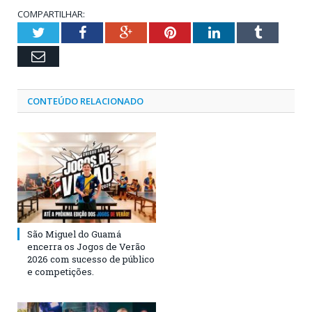
COMPARTILHAR:
Twitter
Facebook
Google+
Pinterest
LinkedIn
Tumblr
Email
CONTEÚDO RELACIONADO
São Miguel do Guamá
encerra os Jogos de Verão
2026 com sucesso de público
e competições.