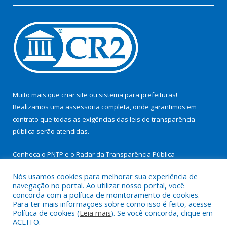
Muito mais que
criar site
ou
sistema para prefeituras
!
Realizamos uma
assessoria
completa, onde garantimos em
contrato que todas as exigências das
leis de transparência
pública
serão atendidas.
Conheça o
PNTP
e o
Radar da Transparência Pública
Nós usamos cookies para melhorar sua experiência de
navegação no portal. Ao utilizar nosso portal, você
concorda com a política de monitoramento de cookies.
Para ter mais informações sobre como isso é feito, acesse
Todos os direitos reservados a Prefeitura Municipal de São
Política de cookies (
Leia mais
). Se você concorda, clique em
Miguel do Guamá.
ACEITO.