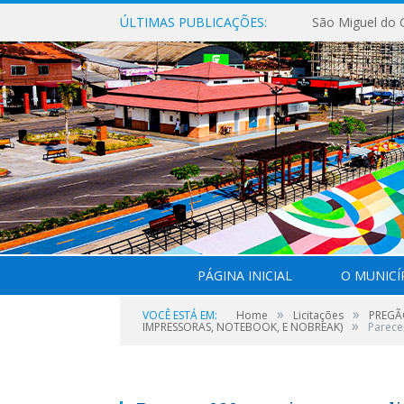
ÚLTIMAS PUBLICAÇÕES:
PÁGINA INICIAL
O MUNICÍ
»
»
VOCÊ ESTÁ EM:
Home
Licitações
PREGÃ
»
IMPRESSORAS, NOTEBOOK, E NOBREAK)
Parece