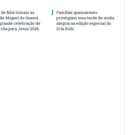
 de fiéis tomam as
Famílias guamaenses
São Miguel do Guamá
prestigiam uma tarde de muita
rande celebração de
alegria na edição especial do
rcha para Jesus 2026.
Orla Kids.