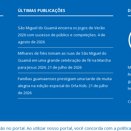
ÚLTIMAS PUBLICAÇÕES
D
São Miguel do Guamá encerra os Jogos de Verão
2026 com sucesso de público e competições.
4 de
agosto de 2026
Milhares de fiéis tomam as ruas de São Miguel do
Guamá em uma grande celebração de fé na Marcha
para Jesus 2026.
21 de julho de 2026
M
R
Famílias guamaenses prestigiam uma tarde de muita
g
alegria na edição especial do Orla Kids.
21 de julho
l
de 2026
C
 no portal. Ao utilizar nosso portal, você concorda com a polític