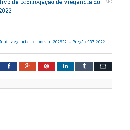
tivo de prorrogação de viegencia do
0
2022
ção de viegencia do contrato 20232214 Pregão 057-2022
tter
Facebook
Google+
Pinterest
LinkedIn
Tumblr
Email