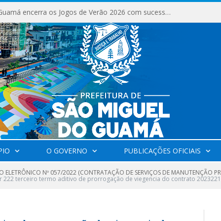
São Miguel do Guamá encerra os Jogos de Verão 2026 com sucesso de público e competições.
PIO
O GOVERNO
PUBLICAÇÕES OFICIAIS
O ELETRÔNICO Nº 057/2022 (CONTRATAÇÃO DE SERVIÇOS DE MANUTENÇÃO PR
r 222 terceiro termo aditivo de prorrogação de viegencia do contrato 202322