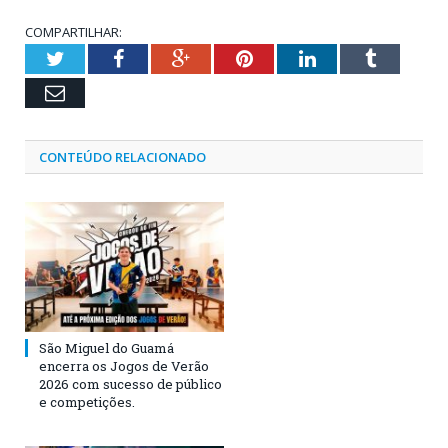
COMPARTILHAR:
Twitter
Facebook
Google+
Pinterest
LinkedIn
Tumblr
Email
CONTEÚDO RELACIONADO
São Miguel do Guamá
encerra os Jogos de Verão
2026 com sucesso de público
e competições.