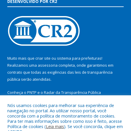
DESENVOLVIDO POR CR2
Muito mais que
criar site
ou
sistema para prefeituras
!
Realizamos uma
assessoria
completa, onde garantimos em
contrato que todas as exigências das
leis de transparência
pública
serão atendidas.
Conheça o
PNTP
e o
Radar da Transparência Pública
Nós usamos cookies para melhorar sua experiência de
navegação no portal. Ao utilizar nosso portal, você
concorda com a política de monitoramento de cookies.
Para ter mais informações sobre como isso é feito, acesse
Todos os direitos reservados a Prefeitura Municipal de São
Política de cookies (
Leia mais
). Se você concorda, clique em
Miguel do Guamá.