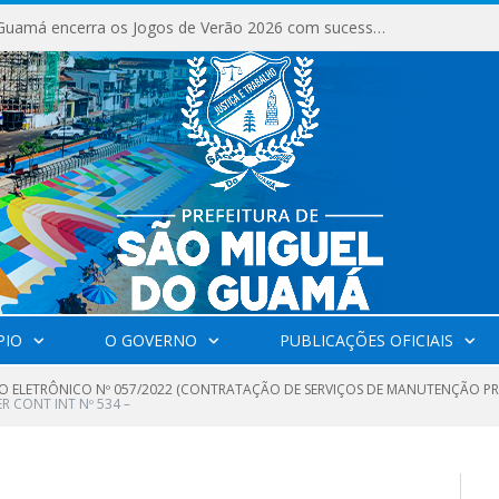
São Miguel do Guamá encerra os Jogos de Verão 2026 com sucesso de público e competições.
PIO
O GOVERNO
PUBLICAÇÕES OFICIAIS
O ELETRÔNICO Nº 057/2022 (CONTRATAÇÃO DE SERVIÇOS DE MANUTENÇÃO PR
R CONT INT Nº 534 –