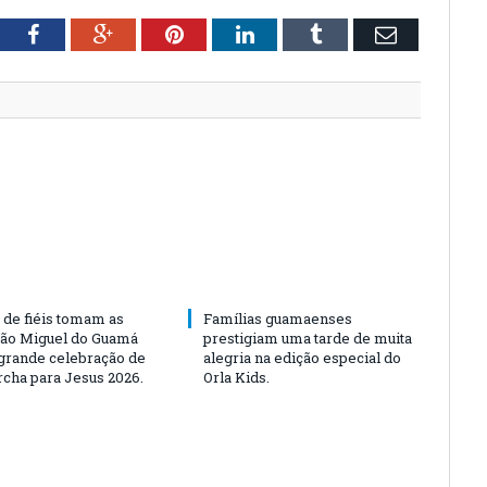
tter
Facebook
Google+
Pinterest
LinkedIn
Tumblr
Email
 de fiéis tomam as
Famílias guamaenses
São Miguel do Guamá
prestigiam uma tarde de muita
rande celebração de
alegria na edição especial do
rcha para Jesus 2026.
Orla Kids.