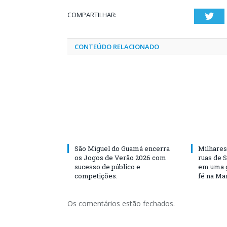
COMPARTILHAR:
Twi
CONTEÚDO RELACIONADO
São Miguel do Guamá encerra
Milhares
os Jogos de Verão 2026 com
ruas de 
sucesso de público e
em uma g
competições.
fé na Ma
Os comentários estão fechados.