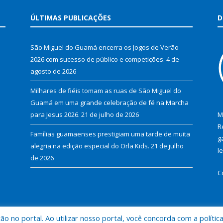
ÚLTIMAS PUBLICAÇÕES
D
São Miguel do Guamá encerra os Jogos de Verão
2026 com sucesso de público e competições.
4 de
agosto de 2026
Milhares de fiéis tomam as ruas de São Miguel do
Guamá em uma grande celebração de fé na Marcha
para Jesus 2026.
21 de julho de 2026
M
R
Famílias guamaenses prestigiam uma tarde de muita
g
alegria na edição especial do Orla Kids.
21 de julho
l
de 2026
C
 no portal. Ao utilizar nosso portal, você concorda com a polític