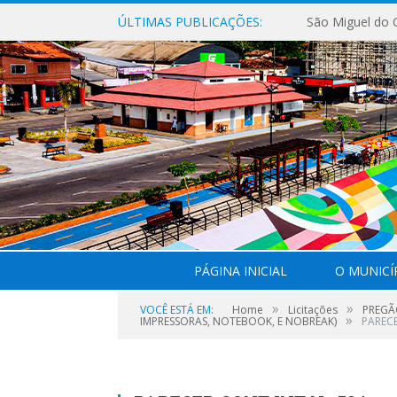
ÚLTIMAS PUBLICAÇÕES:
PÁGINA INICIAL
O MUNICÍ
»
»
VOCÊ ESTÁ EM:
Home
Licitações
PREGÃ
»
IMPRESSORAS, NOTEBOOK, E NOBREAK)
PARECE