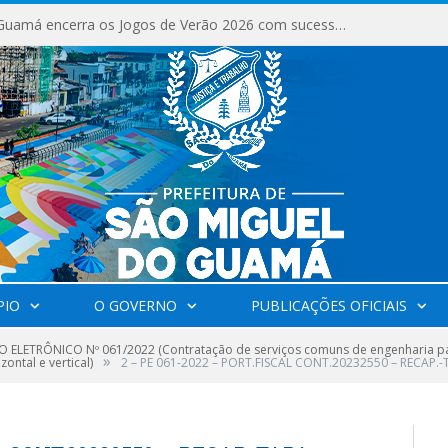
São Miguel do Guamá encerra os Jogos de Verão 2026 com sucesso de público e competições.
PIO
O GOVERNO
PUBLICAÇÕES OFICIAIS
 ELETRÔNICO Nº 061/2022 (Contratação de serviços comuns de engenharia pa
»
ontal e vertical)
2 – PE 061-2022 – PORT.FISCAL CONT.20232550 – RECAP