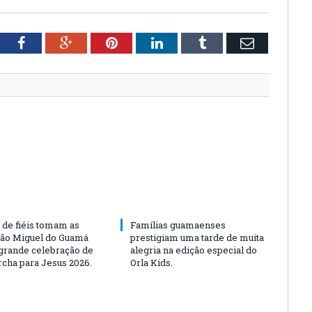
tter
Facebook
Google+
Pinterest
LinkedIn
Tumblr
Email
 de fiéis tomam as
Famílias guamaenses
São Miguel do Guamá
prestigiam uma tarde de muita
rande celebração de
alegria na edição especial do
rcha para Jesus 2026.
Orla Kids.