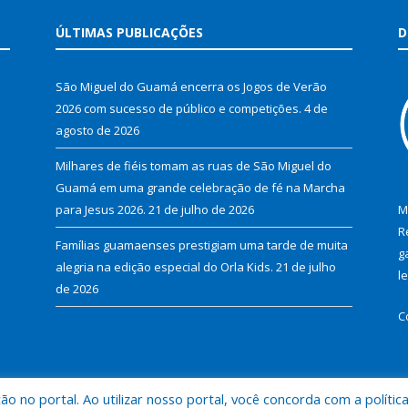
ÚLTIMAS PUBLICAÇÕES
D
São Miguel do Guamá encerra os Jogos de Verão
2026 com sucesso de público e competições.
4 de
agosto de 2026
Milhares de fiéis tomam as ruas de São Miguel do
Guamá em uma grande celebração de fé na Marcha
para Jesus 2026.
21 de julho de 2026
M
R
Famílias guamaenses prestigiam uma tarde de muita
g
alegria na edição especial do Orla Kids.
21 de julho
l
de 2026
C
 no portal. Ao utilizar nosso portal, você concorda com a polític