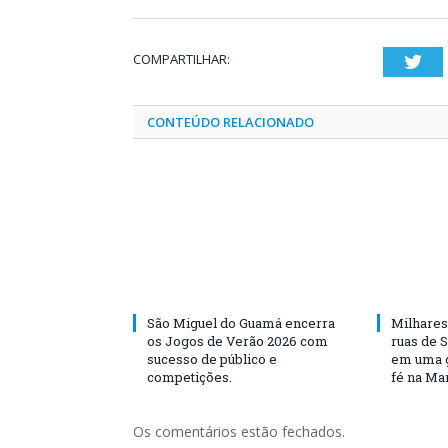
COMPARTILHAR:
Twi
CONTEÚDO RELACIONADO
São Miguel do Guamá encerra
Milhares
os Jogos de Verão 2026 com
ruas de 
sucesso de público e
em uma g
competições.
fé na Ma
Os comentários estão fechados.