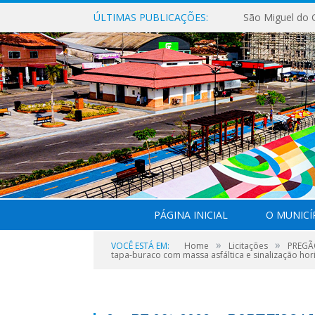
ÚLTIMAS PUBLICAÇÕES:
PÁGINA INICIAL
O MUNICÍ
»
»
VOCÊ ESTÁ EM:
Home
Licitações
PREGÃO
tapa-buraco com massa asfáltica e sinalização horiz