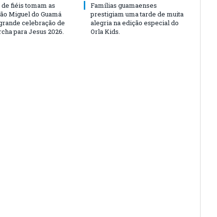
 de fiéis tomam as
Famílias guamaenses
São Miguel do Guamá
prestigiam uma tarde de muita
rande celebração de
alegria na edição especial do
rcha para Jesus 2026.
Orla Kids.