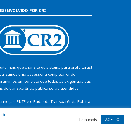
ESENVOLVIDO POR CR2
uito mais que
criar site
ou
sistema para prefeituras
!
ealizamos uma
assessoria
completa, onde
arantimos em contrato que todas as exigências das
eis de transparência pública
serão atendidas.
onheça o
PNTP
e o
Radar da Transparência Pública
a de
ACEITO
Leia mais