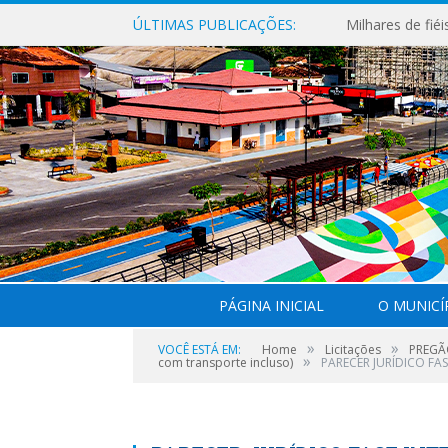
ÚLTIMAS PUBLICAÇÕES:
PÁGINA INICIAL
O MUNICÍ
»
»
VOCÊ ESTÁ EM:
Home
Licitações
PREGÃO
»
com transporte incluso)
PARECER JURÍDICO FA