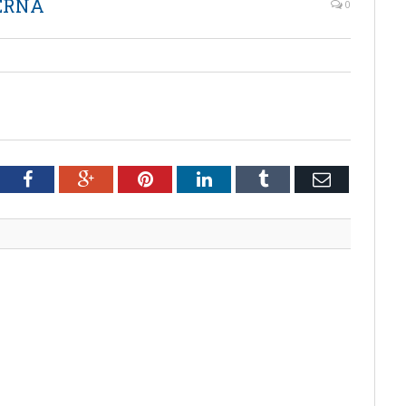
TERNA
0
tter
Facebook
Google+
Pinterest
LinkedIn
Tumblr
Email