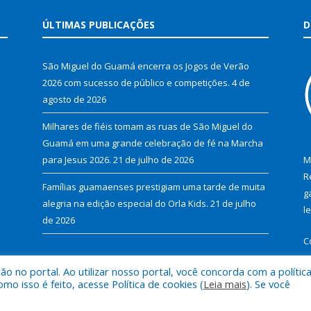
ÚLTIMAS PUBLICAÇÕES
D
São Miguel do Guamá encerra os Jogos de Verão
2026 com sucesso de público e competições.
4 de
agosto de 2026
Milhares de fiéis tomam as ruas de São Miguel do
Guamá em uma grande celebração de fé na Marcha
para Jesus 2026.
21 de julho de 2026
M
R
Famílias guamaenses prestigiam uma tarde de muita
g
alegria na edição especial do Orla Kids.
21 de julho
l
de 2026
C
 no portal. Ao utilizar nosso portal, você concorda com a polític
 isso é feito, acesse Política de cookies (
Leia mais
). Se você