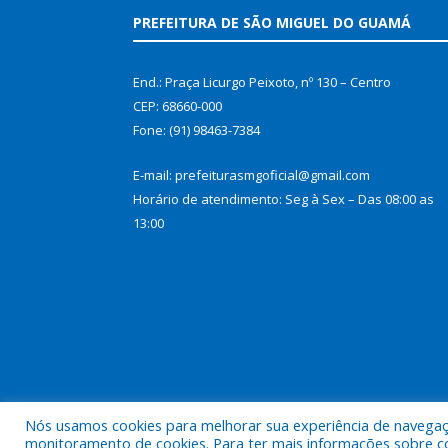
PREFEITURA DE SÃO MIGUEL DO GUAMÁ
End.: Praça Licurgo Peixoto, nº 130 – Centro
CEP: 68660-000
Fone: (91) 98463-7384
E-mail: prefeiturasmgoficial@gmail.com
Horário de atendimento: Seg à Sex – Das 08:00 as
13:00
Nós usamos cookies para melhorar sua experiência de navegação
Todos os direitos reservados a Prefeitura Municip
monitoramento de cookies. Para ter mais informações sobre como