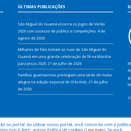
ÚLTIMAS PUBLICAÇÕES
D
São Miguel do Guamá encerra os Jogos de Verão
2026 com sucesso de público e competições.
4 de
agosto de 2026
Milhares de fiéis tomam as ruas de São Miguel do
Guamá em uma grande celebração de fé na Marcha
para Jesus 2026.
21 de julho de 2026
M
R
Famílias guamaenses prestigiam uma tarde de muita
g
alegria na edição especial do Orla Kids.
21 de julho
l
de 2026
C
 no portal. Ao utilizar nosso portal, você concorda com a polític
al de São Miguel do Guamá.
Mapa do Si
 isso é feito, acesse Política de cookies (
Leia mais
). Se você