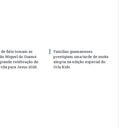
 de fiéis tomam as
Famílias guamaenses
São Miguel do Guamá
prestigiam uma tarde de muita
rande celebração de
alegria na edição especial do
rcha para Jesus 2026.
Orla Kids.