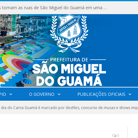
Milhares de fiéis tomam as ruas de São Miguel do Guamá em uma grande celebração de fé na Marcha para Jesus 2026.
PIO
O GOVERNO
PUBLICAÇÕES OFICIAIS
 dia do Carna Guamá é marcado por desfiles, concurso de musas e shows impe
0