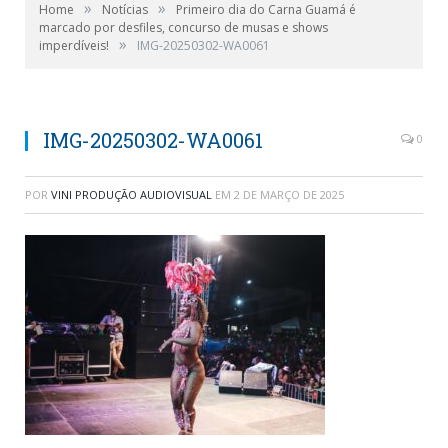
»
»
Home
Notícias
Primeiro dia do Carna Guamá é
marcado por desfiles, concurso de musas e shows
»
imperdíveis!
IMG-20250302-WA0061
IMG-20250302-WA0061
0
POR
VINI PRODUÇÃO AUDIOVISUAL
EM
2 DE MARÇO DE 2025