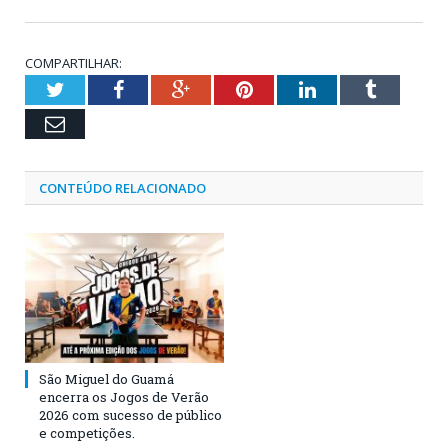
COMPARTILHAR:
Twitter
Facebook
Google+
Pinterest
LinkedIn
Tumblr
Email
CONTEÚDO RELACIONADO
São Miguel do Guamá
encerra os Jogos de Verão
2026 com sucesso de público
e competições.