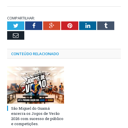
COMPARTILHAR:
Twitter
Facebook
Google+
Pinterest
LinkedIn
Tumblr
Email
CONTEÚDO RELACIONADO
São Miguel do Guamá
encerra os Jogos de Verão
2026 com sucesso de público
e competições.