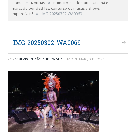
»
»
Home
Notícias
Primeiro dia do Carna Guamá é
marcado por desfiles, concurso de musas e shows
»
imperdíveis!
IMG-20250302-WA0069
IMG-20250302-WA0069
0
POR
VINI PRODUÇÃO AUDIOVISUAL
EM
2 DE MARÇO DE 2025