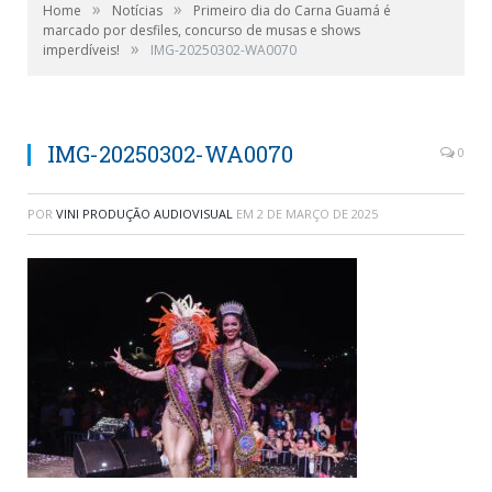
»
»
Home
Notícias
Primeiro dia do Carna Guamá é
marcado por desfiles, concurso de musas e shows
»
imperdíveis!
IMG-20250302-WA0070
IMG-20250302-WA0070
0
POR
VINI PRODUÇÃO AUDIOVISUAL
EM
2 DE MARÇO DE 2025