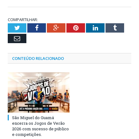
COMPARTILHAR:
Twitter
Facebook
Google+
Pinterest
LinkedIn
Tumblr
Email
CONTEÚDO RELACIONADO
São Miguel do Guamá
encerra os Jogos de Verão
2026 com sucesso de público
e competições.