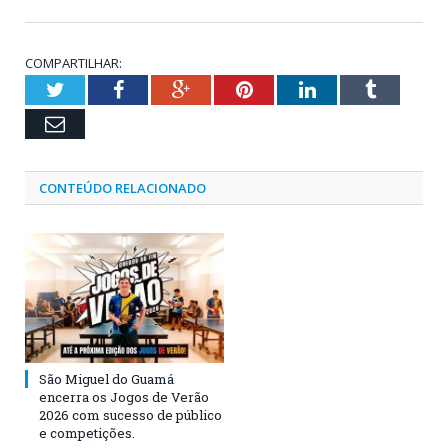
COMPARTILHAR:
Twitter
Facebook
Google+
Pinterest
LinkedIn
Tumblr
Email
CONTEÚDO RELACIONADO
São Miguel do Guamá
encerra os Jogos de Verão
2026 com sucesso de público
e competições.