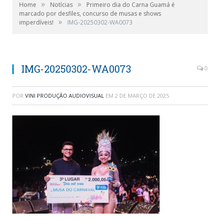
»
»
Home
Notícias
Primeiro dia do Carna Guamá é
marcado por desfiles, concurso de musas e shows
»
imperdíveis!
IMG-20250302-WA0073
IMG-20250302-WA0073
0
POR
VINI PRODUÇÃO AUDIOVISUAL
EM
2 DE MARÇO DE 2025