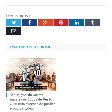
COMPARTILHAR:
Twitter
Facebook
Google+
Pinterest
LinkedIn
Tumblr
Email
CONTEÚDO RELACIONADO
São Miguel do Guamá
encerra os Jogos de Verão
2026 com sucesso de público
e competições.