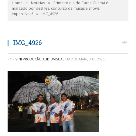
»
»
Home
Notícias
Primeiro dia do Carna Guamá é
marcado por desfiles, concurso de musas e shows
»
imperdíveis!
IMG_4926
IMG_4926
0
POR
VINI PRODUÇÃO AUDIOVISUAL
EM
2 DE MARÇO DE 2025