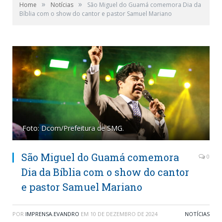
»
»
Home
Notícias
São Miguel do Guamá comemora Dia da
Bíblia com o show do cantor e pastor Samuel Mariano
Foto: Dcom/Prefeitura de SMG.
São Miguel do Guamá comemora
0
Dia da Bíblia com o show do cantor
e pastor Samuel Mariano
POR
IMPRENSA.EVANDRO
EM
10 DE DEZEMBRO DE 2024
NOTÍCIAS