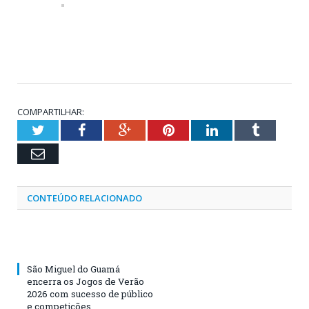
COMPARTILHAR:
Twitter
Facebook
Google+
Pinterest
LinkedIn
Tumblr
Email
CONTEÚDO RELACIONADO
São Miguel do Guamá
encerra os Jogos de Verão
2026 com sucesso de público
e competições.