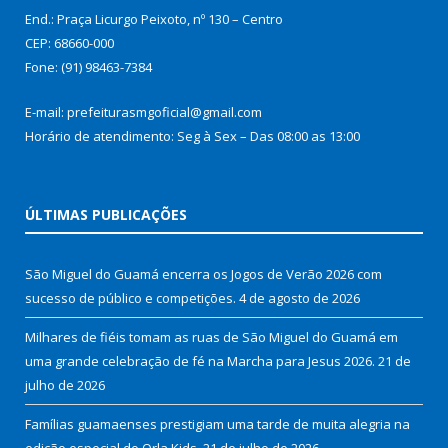
End.: Praça Licurgo Peixoto, nº 130 – Centro
CEP: 68660-000
Fone: (91) 98463-7384
E-mail: prefeiturasmgoficial@gmail.com
Horário de atendimento: Seg à Sex – Das 08:00 as 13:00
ÚLTIMAS PUBLICAÇÕES
São Miguel do Guamá encerra os Jogos de Verão 2026 com
sucesso de público e competições.
4 de agosto de 2026
Milhares de fiéis tomam as ruas de São Miguel do Guamá em
uma grande celebração de fé na Marcha para Jesus 2026.
21 de
julho de 2026
Famílias guamaenses prestigiam uma tarde de muita alegria na
edição especial do Orla Kids.
21 de julho de 2026