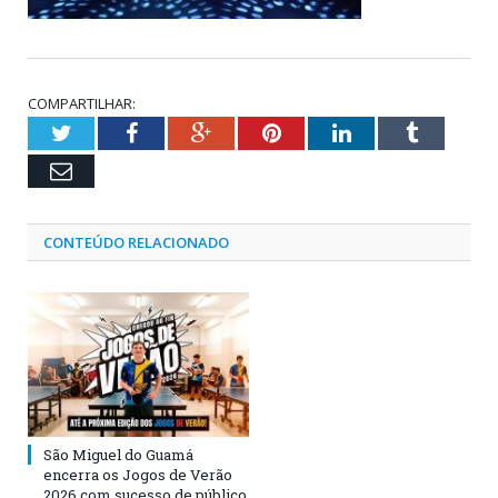
COMPARTILHAR:
Twitter
Facebook
Google+
Pinterest
LinkedIn
Tumblr
Email
CONTEÚDO RELACIONADO
São Miguel do Guamá
encerra os Jogos de Verão
2026 com sucesso de público