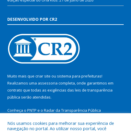
DESENVOLVIDO POR CR2
Muito mais que
criar site
ou
sistema para prefeituras
!
Realizamos uma
assessoria
completa, onde garantimos em
contrato que todas as exigências das
leis de transparência
pública
serão atendidas.
Conheça o
PNTP
e o
Radar da Transparência Pública
Nós usamos cookies para melhorar sua experiência de
navegação no portal. Ao utilizar nosso portal, você