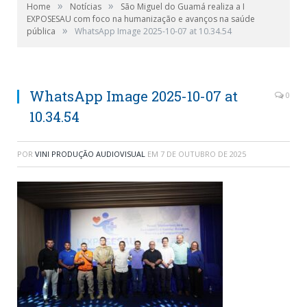
»
»
Home
Notícias
São Miguel do Guamá realiza a I
EXPOSESAU com foco na humanização e avanços na saúde
»
pública
WhatsApp Image 2025-10-07 at 10.34.54
WhatsApp Image 2025-10-07 at
0
10.34.54
POR
VINI PRODUÇÃO AUDIOVISUAL
EM
7 DE OUTUBRO DE 2025