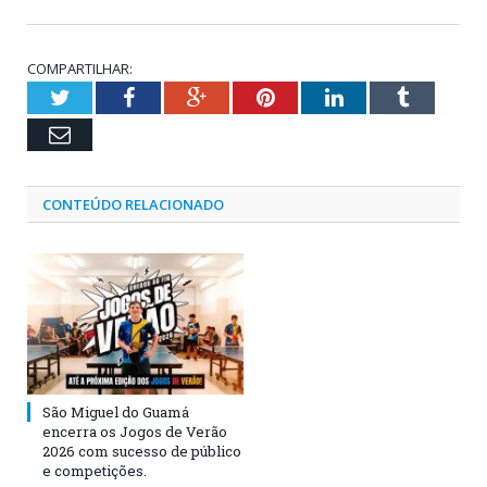
COMPARTILHAR:
Twitter
Facebook
Google+
Pinterest
LinkedIn
Tumblr
Email
CONTEÚDO RELACIONADO
São Miguel do Guamá
encerra os Jogos de Verão
2026 com sucesso de público
e competições.