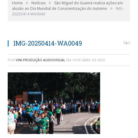
»
»
Home
Notícias
São Miguel do Guamá realiza ações em
»
alusão ao Dia Mundial de Conscientização do Autismo
IMG-
20250414-WA0049
IMG-20250414-WA0049
0
POR
VINI PRODUÇÃO AUDIOVISUAL
EM
14 DE ABRIL DE 2025