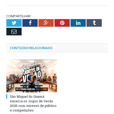
COMPARTILHAR:
Twitter
Facebook
Google+
Pinterest
LinkedIn
Tumblr
Email
CONTEÚDO RELACIONADO
São Miguel do Guamá
encerra os Jogos de Verão
2026 com sucesso de público
e competições.