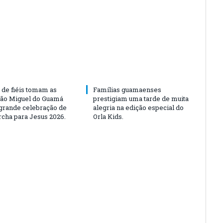
 de fiéis tomam as
Famílias guamaenses
São Miguel do Guamá
prestigiam uma tarde de muita
rande celebração de
alegria na edição especial do
rcha para Jesus 2026.
Orla Kids.