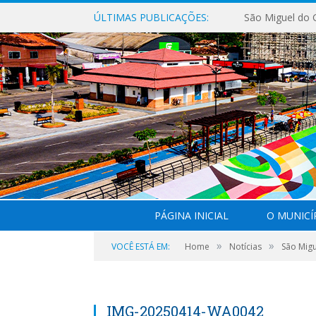
ÚLTIMAS PUBLICAÇÕES:
PÁGINA INICIAL
O MUNICÍ
»
»
VOCÊ ESTÁ EM:
Home
Notícias
São Mig
IMG-20250414-WA0042