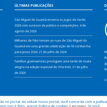
ÚLTIMAS PUBLICAÇÕES
D
São Miguel do Guamá encerra os Jogos de Verão
2026 com sucesso de público e competições.
4 de
agosto de 2026
Milhares de fiéis tomam as ruas de São Miguel do
Guamá em uma grande celebração de fé na Marcha
para Jesus 2026.
21 de julho de 2026
M
R
Famílias guamaenses prestigiam uma tarde de muita
g
alegria na edição especial do Orla Kids.
21 de julho
l
de 2026
C
 no portal. Ao utilizar nosso portal, você concorda com a polític
al de São Miguel do Guamá.
Mapa do Si
 isso é feito, acesse Política de cookies (
Leia mais
). Se você