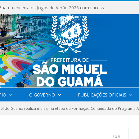
São Miguel do Guamá encerra os Jogos de Verão 2026 com sucesso de público e competições.
PIO
O GOVERNO
PUBLICAÇÕES OFICIAIS
uel do Guamá realiza mais uma etapa da Formação Continuada do Programa A
0