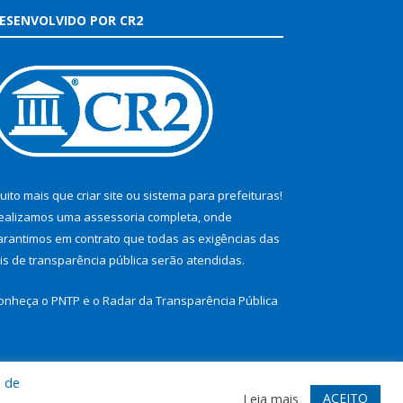
ESENVOLVIDO POR CR2
uito mais que
criar site
ou
sistema para prefeituras
!
ealizamos uma
assessoria
completa, onde
arantimos em contrato que todas as exigências das
eis de transparência pública
serão atendidas.
onheça o
PNTP
e o
Radar da Transparência Pública
a de
te
Acessar Área Administrativa
Acessar Webmail
ACEITO
Leia mais