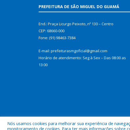
PREFEITURA DE SÃO MIGUEL DO GUAMÁ
End.: Praça Licurgo Peixoto, nº 130 – Centro
CEP: 68660-000
Fone: (91) 98463-7384
E-mail: prefeiturasmgoficial@gmail.com
Horário de atendimento: Seg à Sex – Das 08:00 as
13:00
Nós usamos cookies para melhorar sua experiência de navegação
Todos os direitos reservados a Prefeitura Municip
monitoramento de cookies. Para ter mais informações sobre como