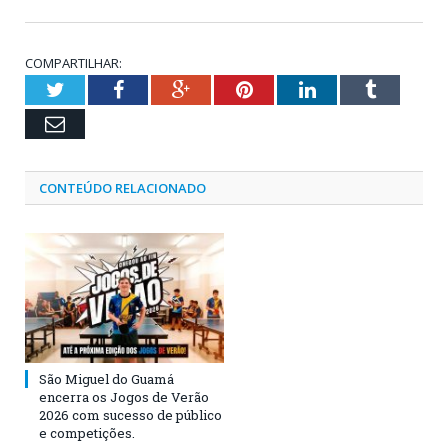
COMPARTILHAR:
Twitter
Facebook
Google+
Pinterest
LinkedIn
Tumblr
Email
CONTEÚDO RELACIONADO
São Miguel do Guamá
encerra os Jogos de Verão
2026 com sucesso de público
e competições.