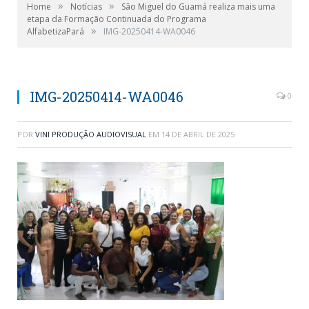
»
»
Home
Notícias
São Miguel do Guamá realiza mais uma
etapa da Formação Continuada do Programa
»
AlfabetizaPará
IMG-20250414-WA0046
IMG-20250414-WA0046
0
POR
VINI PRODUÇÃO AUDIOVISUAL
EM
14 DE ABRIL DE 2025