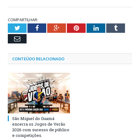
COMPARTILHAR:
Twitter
Facebook
Google+
Pinterest
LinkedIn
Tumblr
Email
CONTEÚDO RELACIONADO
São Miguel do Guamá
encerra os Jogos de Verão
2026 com sucesso de público
e competições.