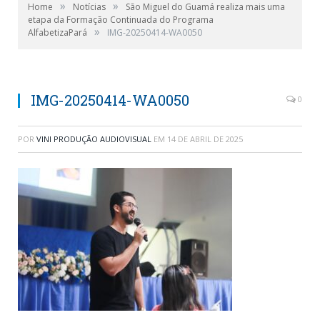
»
»
Home
Notícias
São Miguel do Guamá realiza mais uma
etapa da Formação Continuada do Programa
»
AlfabetizaPará
IMG-20250414-WA0050
IMG-20250414-WA0050
0
POR
VINI PRODUÇÃO AUDIOVISUAL
EM
14 DE ABRIL DE 2025