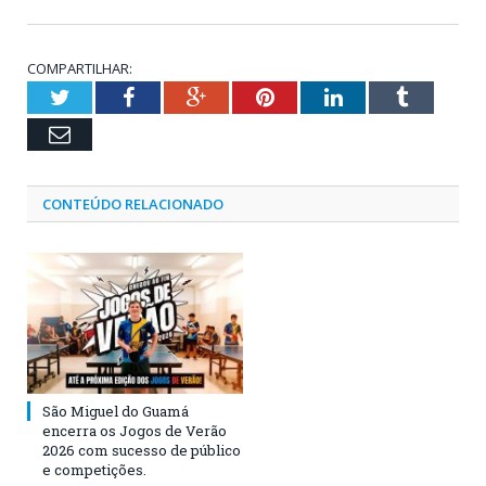
COMPARTILHAR:
Twitter
Facebook
Google+
Pinterest
LinkedIn
Tumblr
Email
CONTEÚDO RELACIONADO
São Miguel do Guamá
encerra os Jogos de Verão
2026 com sucesso de público
e competições.