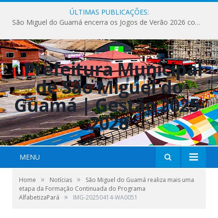
ÚLTIMAS PUBLICAÇÕES:
São Miguel do Guamá encerra os Jogos de Verão 2026 com sucesso de público e competições.
MENU
»
»
Home
Notícias
São Miguel do Guamá realiza mais uma
etapa da Formação Continuada do Programa
»
AlfabetizaPará
IMG-20250414-WA0051