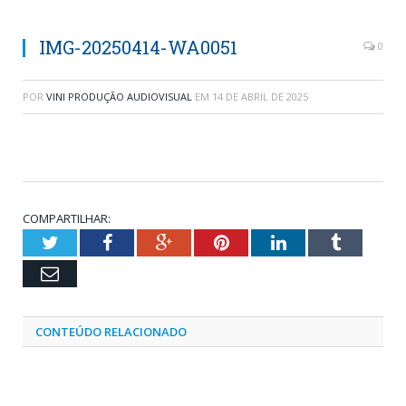
IMG-20250414-WA0051
0
POR
VINI PRODUÇÃO AUDIOVISUAL
EM
14 DE ABRIL DE 2025
COMPARTILHAR:
Twitter
Facebook
Google+
Pinterest
LinkedIn
Tumblr
Email
CONTEÚDO RELACIONADO