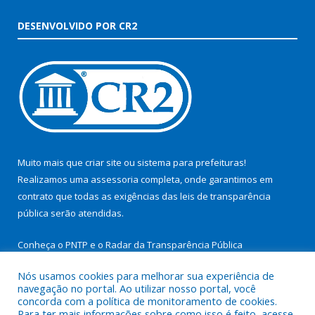
DESENVOLVIDO POR CR2
Muito mais que
criar site
ou
sistema para prefeituras
!
Realizamos uma
assessoria
completa, onde garantimos em
contrato que todas as exigências das
leis de transparência
pública
serão atendidas.
Conheça o
PNTP
e o
Radar da Transparência Pública
Nós usamos cookies para melhorar sua experiência de
navegação no portal. Ao utilizar nosso portal, você
concorda com a política de monitoramento de cookies.
Para ter mais informações sobre como isso é feito, acesse