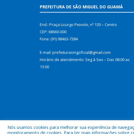
PREFEITURA DE SÃO MIGUEL DO GUAMÁ
End.: Praça Licurgo Peixoto, nº 130 – Centro
CEP: 68660-000
Fone: (91) 98463-7384
E-mail: prefeiturasmgoficial@gmail.com
Horário de atendimento: Seg à Sex – Das 08:00 as
13:00
Nós usamos cookies para melhorar sua experiência de navegação
Todos os direitos reservados a Prefeitura Municip
monitoramento de cookies. Para ter mais informações sobre como