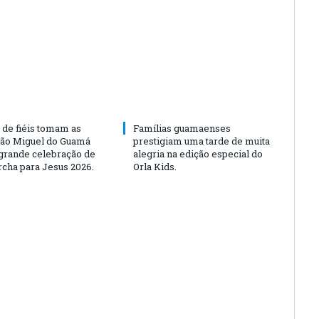
 de fiéis tomam as
Famílias guamaenses
São Miguel do Guamá
prestigiam uma tarde de muita
rande celebração de
alegria na edição especial do
rcha para Jesus 2026.
Orla Kids.