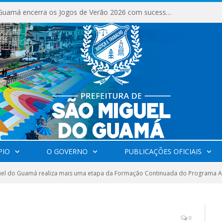
São Miguel do Guamá encerra os Jogos de Verão 2026 com sucesso de público e competições.
PIO
O GOVERNO
PUBLICAÇÕES OFICIAIS
uel do Guamá realiza mais uma etapa da Formação Continuada do Programa A
0