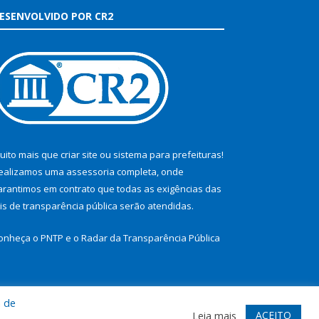
ESENVOLVIDO POR CR2
uito mais que
criar site
ou
sistema para prefeituras
!
ealizamos uma
assessoria
completa, onde
arantimos em contrato que todas as exigências das
eis de transparência pública
serão atendidas.
onheça o
PNTP
e o
Radar da Transparência Pública
a de
te
Acessar Área Administrativa
Acessar Webmail
ACEITO
Leia mais