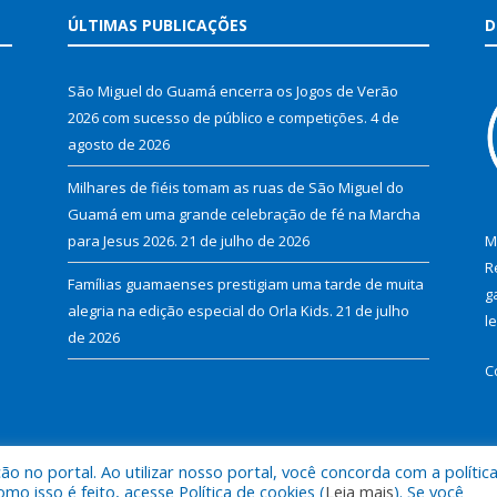
ÚLTIMAS PUBLICAÇÕES
D
São Miguel do Guamá encerra os Jogos de Verão
2026 com sucesso de público e competições.
4 de
agosto de 2026
Milhares de fiéis tomam as ruas de São Miguel do
Guamá em uma grande celebração de fé na Marcha
para Jesus 2026.
21 de julho de 2026
M
R
Famílias guamaenses prestigiam uma tarde de muita
g
alegria na edição especial do Orla Kids.
21 de julho
l
de 2026
C
 no portal. Ao utilizar nosso portal, você concorda com a polític
al de São Miguel do Guamá.
Mapa do Si
 isso é feito, acesse Política de cookies (
Leia mais
). Se você