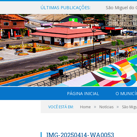
ÚLTIMAS PUBLICAÇÕES:
PÁGINA INICIAL
O MUNICÍ
»
»
VOCÊ ESTÁ EM:
Home
Notícias
São Mig
IMG-20250414-WA0053