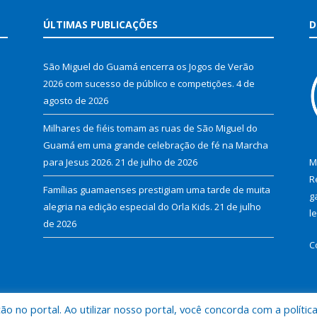
ÚLTIMAS PUBLICAÇÕES
D
São Miguel do Guamá encerra os Jogos de Verão
2026 com sucesso de público e competições.
4 de
agosto de 2026
Milhares de fiéis tomam as ruas de São Miguel do
Guamá em uma grande celebração de fé na Marcha
para Jesus 2026.
21 de julho de 2026
M
R
Famílias guamaenses prestigiam uma tarde de muita
g
alegria na edição especial do Orla Kids.
21 de julho
l
de 2026
C
 no portal. Ao utilizar nosso portal, você concorda com a polític