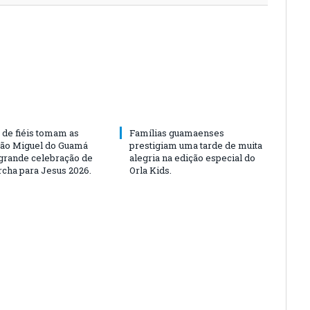
 de fiéis tomam as
Famílias guamaenses
São Miguel do Guamá
prestigiam uma tarde de muita
rande celebração de
alegria na edição especial do
rcha para Jesus 2026.
Orla Kids.