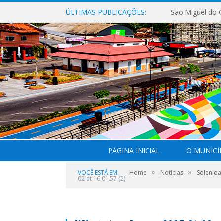
ÚLTIMAS PUBLICAÇÕES:
PÁGINA INICIAL
O MUNICÍ
»
»
VOCÊ ESTÁ EM:
Home
Notícias
Solenida
02 at 16.01.57 (2)