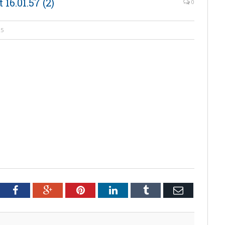
6.01.57 (2)
0
25
tter
Facebook
Google+
Pinterest
LinkedIn
Tumblr
Email