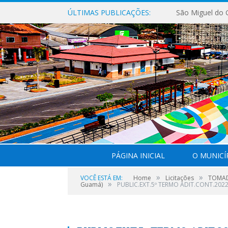
ÚLTIMAS PUBLICAÇÕES:
PÁGINA INICIAL
O MUNICÍ
»
»
VOCÊ ESTÁ EM:
Home
Licitações
TOMADA
»
Guamá)
PUBLIC.EXT.5º TERMO ADIT.CONT.202