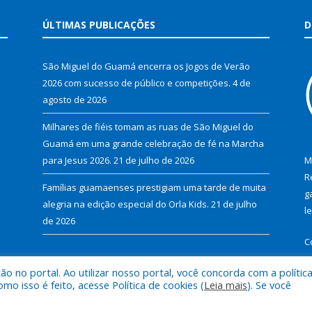
ÚLTIMAS PUBLICAÇÕES
D
São Miguel do Guamá encerra os Jogos de Verão
2026 com sucesso de público e competições.
4 de
agosto de 2026
Milhares de fiéis tomam as ruas de São Miguel do
Guamá em uma grande celebração de fé na Marcha
para Jesus 2026.
21 de julho de 2026
M
R
Famílias guamaenses prestigiam uma tarde de muita
g
alegria na edição especial do Orla Kids.
21 de julho
l
de 2026
C
 no portal. Ao utilizar nosso portal, você concorda com a polític
 isso é feito, acesse Política de cookies (
Leia mais
). Se você