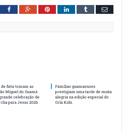
tter
Facebook
Google+
Pinterest
LinkedIn
Tumblr
Email
 de fiéis tomam as
Famílias guamaenses
São Miguel do Guamá
prestigiam uma tarde de muita
rande celebração de
alegria na edição especial do
rcha para Jesus 2026.
Orla Kids.