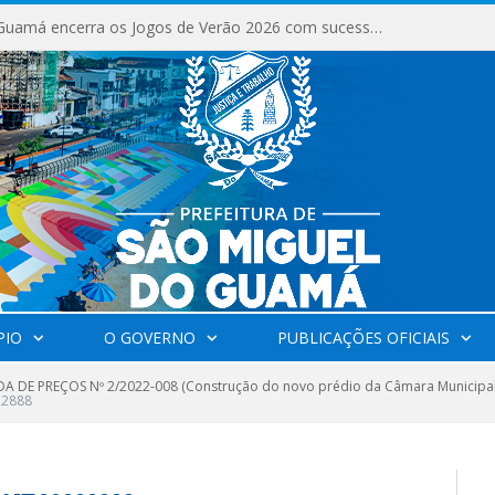
São Miguel do Guamá encerra os Jogos de Verão 2026 com sucesso de público e competições.
PIO
O GOVERNO
PUBLICAÇÕES OFICIAIS
 DE PREÇOS Nº 2/2022-008 (Construção do novo prédio da Câmara Municipal 
22888