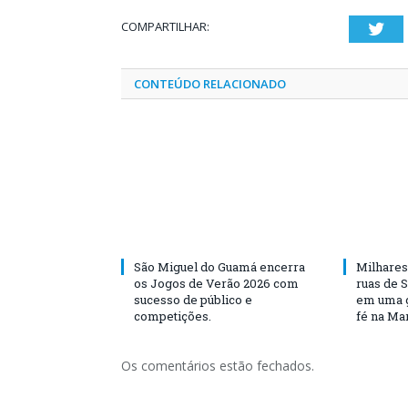
COMPARTILHAR:
Twi
CONTEÚDO RELACIONADO
São Miguel do Guamá encerra
Milhares
os Jogos de Verão 2026 com
ruas de 
sucesso de público e
em uma g
competições.
fé na Ma
Os comentários estão fechados.