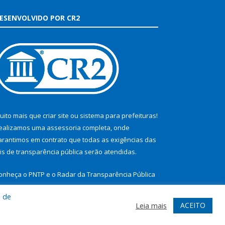
ESENVOLVIDO POR CR2
uito mais que
criar site
ou
sistema para prefeituras
!
ealizamos uma
assessoria
completa, onde
arantimos em contrato que todas as exigências das
eis de transparência pública
serão atendidas.
onheça o
PNTP
e o
Radar da Transparência Pública
a de
ACEITO
Leia mais