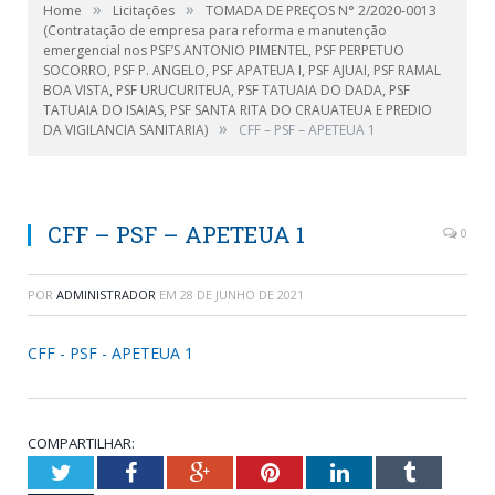
»
»
Home
Licitações
TOMADA DE PREÇOS N° 2/2020-0013
(Contratação de empresa para reforma e manutenção
emergencial nos PSF’S ANTONIO PIMENTEL, PSF PERPETUO
SOCORRO, PSF P. ANGELO, PSF APATEUA I, PSF AJUAI, PSF RAMAL
BOA VISTA, PSF URUCURITEUA, PSF TATUAIA DO DADA, PSF
TATUAIA DO ISAIAS, PSF SANTA RITA DO CRAUATEUA E PREDIO
»
DA VIGILANCIA SANITARIA)
CFF – PSF – APETEUA 1
CFF – PSF – APETEUA 1
0
POR
ADMINISTRADOR
EM
28 DE JUNHO DE 2021
CFF - PSF - APETEUA 1
COMPARTILHAR:
Twitter
Facebook
Google+
Pinterest
LinkedIn
Tumblr