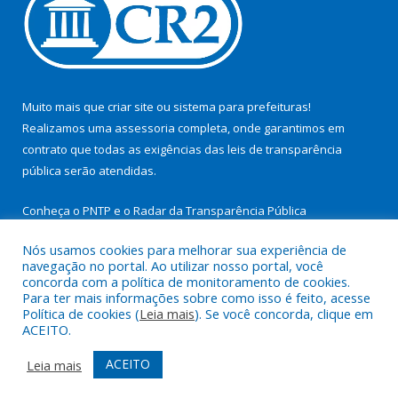
Muito mais que
criar site
ou
sistema para prefeituras
!
Realizamos uma
assessoria
completa, onde garantimos em
contrato que todas as exigências das
leis de transparência
pública
serão atendidas.
Conheça o
PNTP
e o
Radar da Transparência Pública
Nós usamos cookies para melhorar sua experiência de
navegação no portal. Ao utilizar nosso portal, você
concorda com a política de monitoramento de cookies.
Para ter mais informações sobre como isso é feito, acesse
Todos os direitos reservados a Prefeitura Municipal de São
Política de cookies (
Leia mais
). Se você concorda, clique em
Miguel do Guamá.
ACEITO.
Mapa do Site
Acessar Área Administrativa
ACEITO
Leia mais
Acessar Webmail