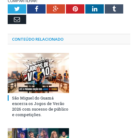
COMPARTILHAR:
Twitter
Facebook
Google+
Pinterest
LinkedIn
Tumblr
Email
CONTEÚDO RELACIONADO
São Miguel do Guamá
encerra os Jogos de Verão
2026 com sucesso de público
e competições.