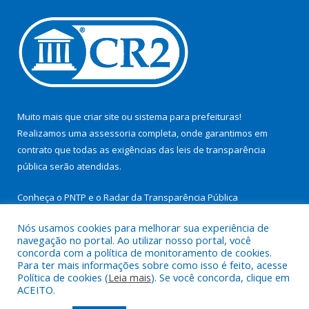
Muito mais que
criar site
ou
sistema para prefeituras
!
Realizamos uma
assessoria
completa, onde garantimos em
contrato que todas as exigências das
leis de transparência
pública
serão atendidas.
Conheça o
PNTP
e o
Radar da Transparência Pública
Nós usamos cookies para melhorar sua experiência de
navegação no portal. Ao utilizar nosso portal, você
concorda com a política de monitoramento de cookies.
Para ter mais informações sobre como isso é feito, acesse
Todos os direitos reservados a Prefeitura Municipal de São
Política de cookies (
Leia mais
). Se você concorda, clique em
Miguel do Guamá.
ACEITO.