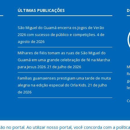
ÚLTIMAS PUBLICAÇÕES
D
São Miguel do Guamá encerra os Jogos de Verão
2026 com sucesso de público e competições.
4 de
agosto de 2026
Milhares de fiéis tomam as ruas de São Miguel do
Guamá em uma grande celebração de fé na Marcha
para Jesus 2026.
21 de julho de 2026
M
R
Famílias guamaenses prestigiam uma tarde de muita
g
alegria na edição especial do Orla Kids.
21 de julho
l
de 2026
C
 no portal. Ao utilizar nosso portal, você concorda com a polític