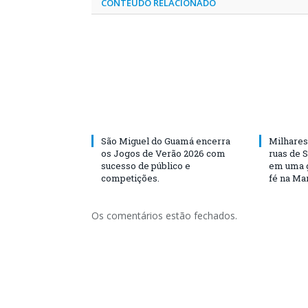
CONTEÚDO RELACIONADO
São Miguel do Guamá encerra
Milhares
os Jogos de Verão 2026 com
ruas de 
sucesso de público e
em uma g
competições.
fé na Ma
Os comentários estão fechados.