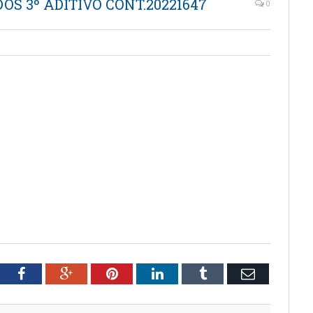
OS 3º ADITIVO CONT.20221647
0
tter
Facebook
Google+
Pinterest
LinkedIn
Tumblr
Email