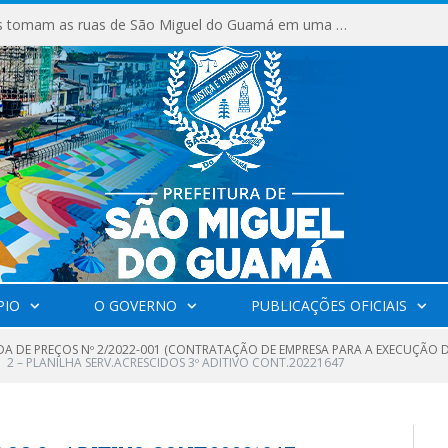
Milhares de fiéis tomam as ruas de São Miguel do Guamá em uma grande celebração de fé na Marcha para Jesus 2026.
PIO
O GOVERNO
PUBLICAÇÕES OFICIAIS
A DE PREÇOS Nº 2/2022-001 (CONTRATAÇÃO DE EMPRESA PARA A EXECUÇÃO
2 – PLANILHA SERV.ACRESCIDOS 3º ADITIVO CONT.20221647