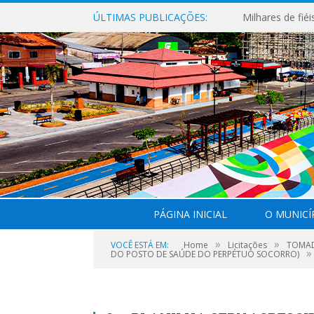
ÚLTIMAS PUBLICAÇÕES:
PÁGINA INICIAL
O MUNICÍ
»
»
VOCÊ ESTÁ EM:
Home
Licitações
TOMAD
»
DO POSTO DE SAÚDE DO PERPÉTUO SOCORRO)