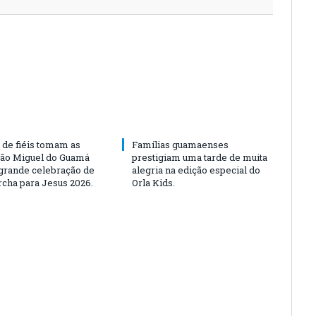
 de fiéis tomam as
Famílias guamaenses
São Miguel do Guamá
prestigiam uma tarde de muita
rande celebração de
alegria na edição especial do
rcha para Jesus 2026.
Orla Kids.