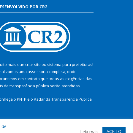
ESENVOLVIDO POR CR2
uito mais que
criar site
ou
sistema para prefeituras
!
ealizamos uma
assessoria
completa, onde
arantimos em contrato que todas as exigências das
eis de transparência pública
serão atendidas.
onheça o
PNTP
e o
Radar da Transparência Pública
a de
te
Acessar Área Administrativa
Acessar Webmail
ACEITO
Leia mais