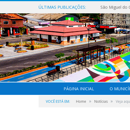
ÚLTIMAS PUBLICAÇÕES:
PÁGINA INICIAL
O MUNICÍ
»
»
VOCÊ ESTÁ EM:
Home
Notícias
Veja aqu