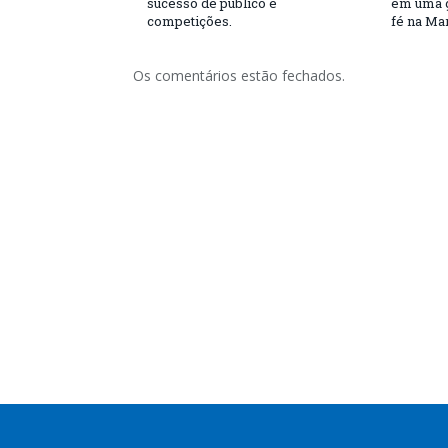
sucesso de público e
em uma g
competições.
fé na Ma
Os comentários estão fechados.