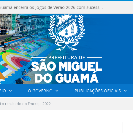
São Miguel do Guamá encerra os Jogos de Verão 2026 com sucesso de público e competições.
PIO
O GOVERNO
PUBLICAÇÕES OFICIAIS
i o resultado do Emcceja 2022