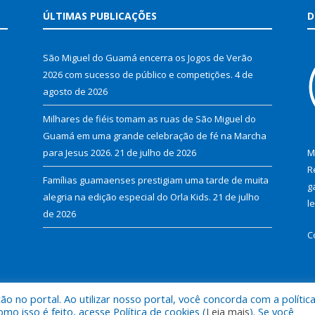
ÚLTIMAS PUBLICAÇÕES
D
São Miguel do Guamá encerra os Jogos de Verão
2026 com sucesso de público e competições.
4 de
agosto de 2026
Milhares de fiéis tomam as ruas de São Miguel do
Guamá em uma grande celebração de fé na Marcha
para Jesus 2026.
21 de julho de 2026
M
R
Famílias guamaenses prestigiam uma tarde de muita
g
alegria na edição especial do Orla Kids.
21 de julho
l
de 2026
C
 no portal. Ao utilizar nosso portal, você concorda com a polític
al de São Miguel do Guamá.
Mapa do Si
 isso é feito, acesse Política de cookies (
Leia mais
). Se você