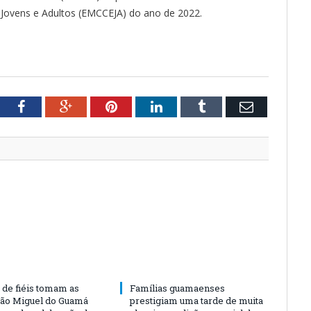
 Jovens e Adultos (EMCCEJA) do ano de 2022.
tter
Facebook
Google+
Pinterest
LinkedIn
Tumblr
Email
 de fiéis tomam as
Famílias guamaenses
São Miguel do Guamá
prestigiam uma tarde de muita