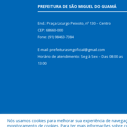
PREFEITURA DE SÃO MIGUEL DO GUAMÁ
End.: Praça Licurgo Peixoto, nº 130 – Centro
CEP: 68660-000
Fone: (91) 98463-7384
E-mail: prefeiturasmgoficial@gmail.com
Horário de atendimento: Seg à Sex – Das 08:00 as
13:00
Nós usamos cookies para melhorar sua experiência de navegação
Todos os direitos reservados a Prefeitura Municip
monitoramento de cookies. Para ter mais informações sobre como