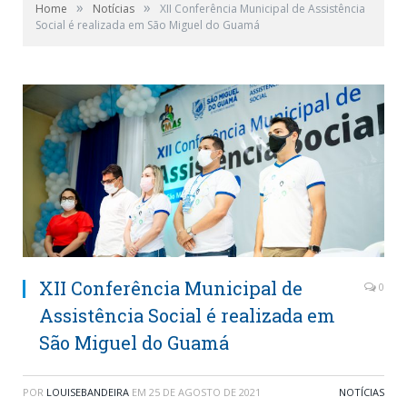
»
»
Home
Notícias
XII Conferência Municipal de Assistência
Social é realizada em São Miguel do Guamá
XII Conferência Municipal de
0
Assistência Social é realizada em
São Miguel do Guamá
POR
LOUISEBANDEIRA
EM
25 DE AGOSTO DE 2021
NOTÍCIAS