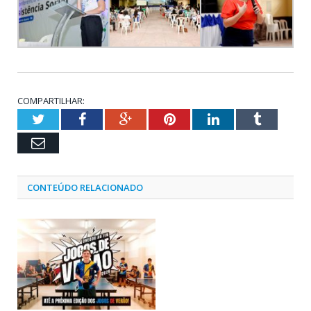
COMPARTILHAR:
Twitter
Facebook
Google+
Pinterest
LinkedIn
Tumblr
Email
CONTEÚDO RELACIONADO