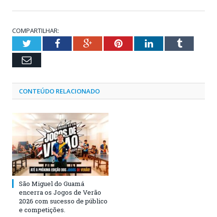
COMPARTILHAR:
Twitter
Facebook
Google+
Pinterest
LinkedIn
Tumblr
Email
CONTEÚDO RELACIONADO
São Miguel do Guamá
encerra os Jogos de Verão
2026 com sucesso de público
e competições.