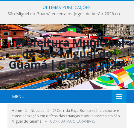
ÚLTIMAS PUBLICAÇÕES:
São Miguel do Guamá encerra os Jogos de Verão 2026 com sucesso de público e competições.
MENU
»
»
Home
Notícias
2ª Corrida Faça Bonito reúne esporte e
conscientização em defesa das crianças e adolescentes em São
»
Miguel do Guamá
CORRIDA MAIO LARANJA (5)