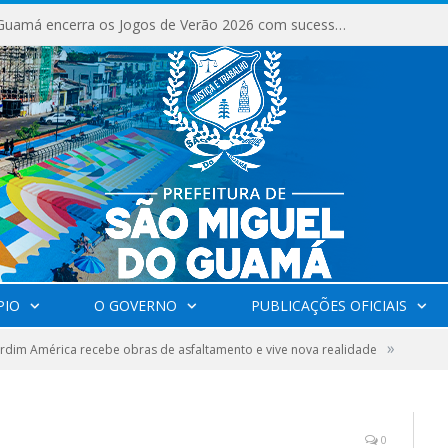
São Miguel do Guamá encerra os Jogos de Verão 2026 com sucesso de público e competições.
PIO
O GOVERNO
PUBLICAÇÕES OFICIAIS
»
ardim América recebe obras de asfaltamento e vive nova realidade
0