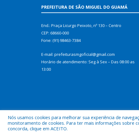
PREFEITURA DE SÃO MIGUEL DO GUAMÁ
End.: Praça Licurgo Peixoto, nº 130 – Centro
CEP: 68660-000
Fone: (91) 98463-7384
E-mail: prefeiturasmgoficial@gmail.com
Horário de atendimento: Seg à Sex – Das 08:00 as
13:00
Nós usamos cookies para melhorar sua experiência de navegação
monitoramento de cookies. Para ter mais informações sobre como
concorda, clique em ACEITO.
Todos os direitos reservados a Prefeitura Municip