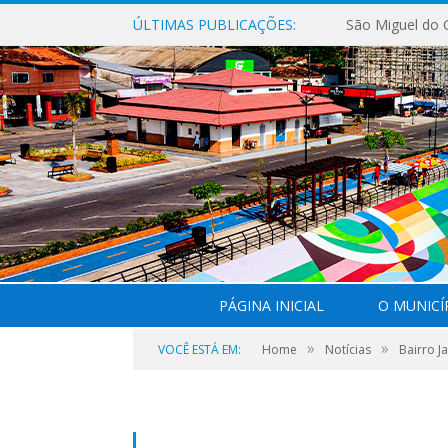
ÚLTIMAS PUBLICAÇÕES:
PÁGINA INICIAL
O MUNICÍ
»
»
VOCÊ ESTÁ EM:
Home
Notícias
Bairro J