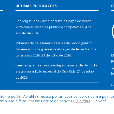
ÚLTIMAS PUBLICAÇÕES
D
São Miguel do Guamá encerra os Jogos de Verão
2026 com sucesso de público e competições.
4 de
agosto de 2026
Milhares de fiéis tomam as ruas de São Miguel do
Guamá em uma grande celebração de fé na Marcha
para Jesus 2026.
21 de julho de 2026
M
R
Famílias guamaenses prestigiam uma tarde de muita
g
alegria na edição especial do Orla Kids.
21 de julho
l
de 2026
C
 no portal. Ao utilizar nosso portal, você concorda com a polític
 isso é feito, acesse Política de cookies (
Leia mais
). Se você
al de São Miguel do Guamá.
Mapa do Si