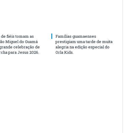
 de fiéis tomam as
Famílias guamaenses
São Miguel do Guamá
prestigiam uma tarde de muita
rande celebração de
alegria na edição especial do
rcha para Jesus 2026.
Orla Kids.