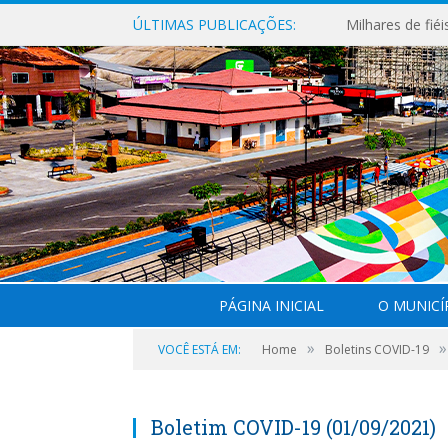
ÚLTIMAS PUBLICAÇÕES:
PÁGINA INICIAL
O MUNICÍ
»
»
VOCÊ ESTÁ EM:
Home
Boletins COVID-19
Boletim COVID-19 (01/09/2021)