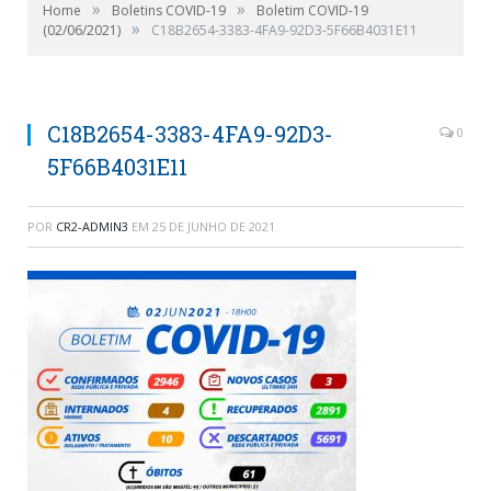
»
»
Home
Boletins COVID-19
Boletim COVID-19
»
(02/06/2021)
C18B2654-3383-4FA9-92D3-5F66B4031E11
C18B2654-3383-4FA9-92D3-
0
5F66B4031E11
POR
CR2-ADMIN3
EM
25 DE JUNHO DE 2021