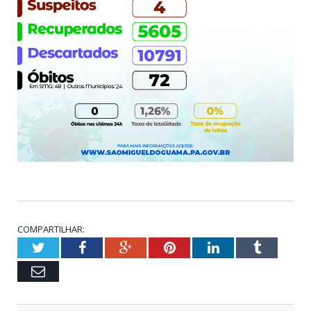
COMPARTILHAR:
Twitter
Facebook
Google+
Pinterest
LinkedIn
Tumblr
Email