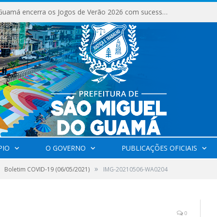
São Miguel do Guamá encerra os Jogos de Verão 2026 com sucesso de público e competições.
PIO
O GOVERNO
PUBLICAÇÕES OFICIAIS
»
Boletim COVID-19 (06/05/2021)
IMG-20210506-WA0204
0