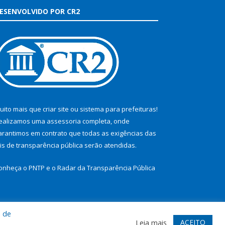
ESENVOLVIDO POR CR2
uito mais que
criar site
ou
sistema para prefeituras
!
ealizamos uma
assessoria
completa, onde
arantimos em contrato que todas as exigências das
eis de transparência pública
serão atendidas.
onheça o
PNTP
e o
Radar da Transparência Pública
a de
te
Acessar Área Administrativa
Acessar Webmail
ACEITO
Leia mais