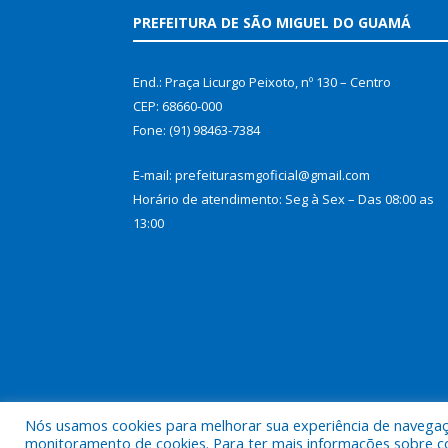
PREFEITURA DE SÃO MIGUEL DO GUAMÁ
End.: Praça Licurgo Peixoto, nº 130 – Centro
CEP: 68660-000
Fone: (91) 98463-7384
E-mail: prefeiturasmgoficial@gmail.com
Horário de atendimento: Seg à Sex – Das 08:00 as
13:00
Nós usamos cookies para melhorar sua experiência de navegação
Todos os direitos reservados a Prefeitura Municip
monitoramento de cookies. Para ter mais informações sobre como