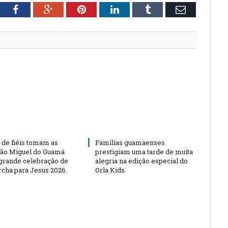
tter
Facebook
Google+
Pinterest
LinkedIn
Tumblr
Email
 de fiéis tomam as
Famílias guamaenses
São Miguel do Guamá
prestigiam uma tarde de muita
rande celebração de
alegria na edição especial do
rcha para Jesus 2026.
Orla Kids.