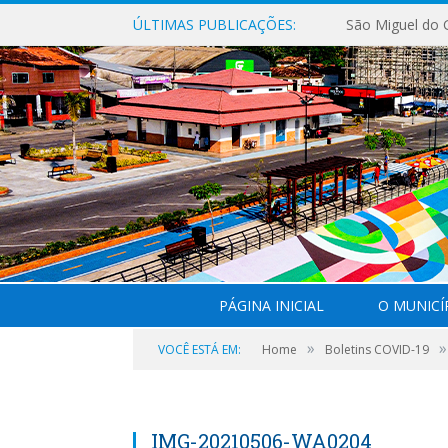
ÚLTIMAS PUBLICAÇÕES:
PÁGINA INICIAL
O MUNICÍ
»
»
VOCÊ ESTÁ EM:
Home
Boletins COVID-19
IMG-20210506-WA0204