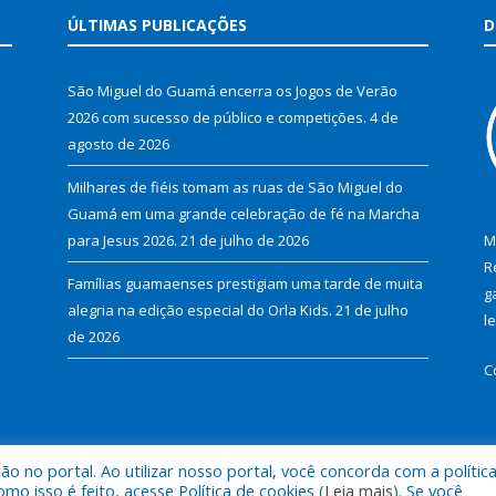
ÚLTIMAS PUBLICAÇÕES
D
São Miguel do Guamá encerra os Jogos de Verão
2026 com sucesso de público e competições.
4 de
agosto de 2026
Milhares de fiéis tomam as ruas de São Miguel do
Guamá em uma grande celebração de fé na Marcha
para Jesus 2026.
21 de julho de 2026
M
R
Famílias guamaenses prestigiam uma tarde de muita
g
alegria na edição especial do Orla Kids.
21 de julho
l
de 2026
C
 no portal. Ao utilizar nosso portal, você concorda com a polític
al de São Miguel do Guamá.
Mapa do Si
 isso é feito, acesse Política de cookies (
Leia mais
). Se você