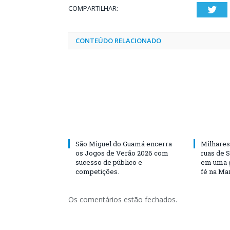
COMPARTILHAR:
Twi
CONTEÚDO RELACIONADO
São Miguel do Guamá encerra
Milhares
os Jogos de Verão 2026 com
ruas de 
sucesso de público e
em uma g
competições.
fé na Ma
Os comentários estão fechados.