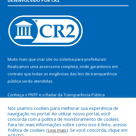
DESENVOLVIDO POR CR2
Muito mais que
criar site
ou
sistema para prefeituras
!
Realizamos uma
assessoria
completa, onde garantimos em
contrato que todas as exigências das
leis de transparência
pública
serão atendidas.
Conheça o
PNTP
e o
Radar da Transparência Pública
Nós usamos cookies para melhorar sua experiência de
navegação no portal. Ao utilizar nosso portal, você
concorda com a política de monitoramento de cookies.
Para ter mais informações sobre como isso é feito, acesse
Todos os direitos reservados a Prefeitura Municipal de São
Política de cookies (
Leia mais
). Se você concorda, clique em
Miguel do Guamá.
ACEITO.