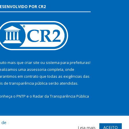
ESENVOLVIDO POR CR2
uito mais que
criar site
ou
sistema para prefeituras
!
ealizamos uma
assessoria
completa, onde
arantimos em contrato que todas as exigências das
eis de transparência pública
serão atendidas.
onheça o
PNTP
e o
Radar da Transparência Pública
a de
te
Acessar Área Administrativa
Acessar Webmail
ACEITO
Leia mais