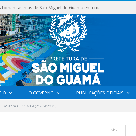
Milhares de fiéis tomam as ruas de São Miguel do Guamá em uma grande celebração de fé na Marcha para Jesus 2026.
PIO
O GOVERNO
PUBLICAÇÕES OFICIAIS
Boletim COVID-19 (21/09/2021)
0