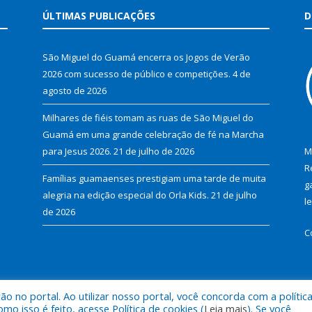
ÚLTIMAS PUBLICAÇÕES
D
São Miguel do Guamá encerra os Jogos de Verão
2026 com sucesso de público e competições.
4 de
agosto de 2026
Milhares de fiéis tomam as ruas de São Miguel do
Guamá em uma grande celebração de fé na Marcha
para Jesus 2026.
21 de julho de 2026
M
R
Famílias guamaenses prestigiam uma tarde de muita
g
alegria na edição especial do Orla Kids.
21 de julho
l
de 2026
C
 no portal. Ao utilizar nosso portal, você concorda com a polític
al de São Miguel do Guamá.
Mapa do Si
 isso é feito, acesse Política de cookies (
Leia mais
). Se você