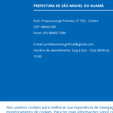
PREFEITURA DE SÃO MIGUEL DO GUAMÁ
End.: Praça Licurgo Peixoto, nº 130 – Centro
CEP: 68660-000
Fone: (91) 98463-7384
E-mail: prefeiturasmgoficial@gmail.com
Horário de atendimento: Seg à Sex – Das 08:00 as
13:00
Nós usamos cookies para melhorar sua experiência de navegação
Todos os direitos reservados a Prefeitura Municip
monitoramento de cookies. Para ter mais informações sobre como