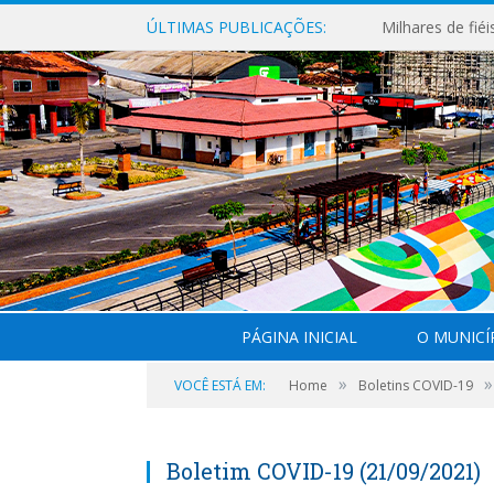
ÚLTIMAS PUBLICAÇÕES:
PÁGINA INICIAL
O MUNICÍ
»
»
VOCÊ ESTÁ EM:
Home
Boletins COVID-19
Boletim COVID-19 (21/09/2021)