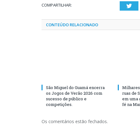
COMPARTILHAR:
Twi
CONTEÚDO RELACIONADO
São Miguel do Guamá encerra
Milhares
os Jogos de Verão 2026 com
ruas de 
sucesso de público e
em uma g
competições.
fé na Ma
Os comentários estão fechados.