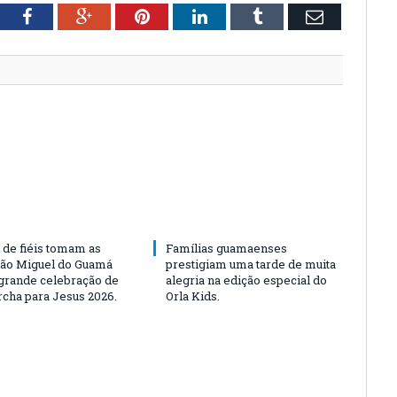
tter
Facebook
Google+
Pinterest
LinkedIn
Tumblr
Email
 de fiéis tomam as
Famílias guamaenses
São Miguel do Guamá
prestigiam uma tarde de muita
rande celebração de
alegria na edição especial do
rcha para Jesus 2026.
Orla Kids.