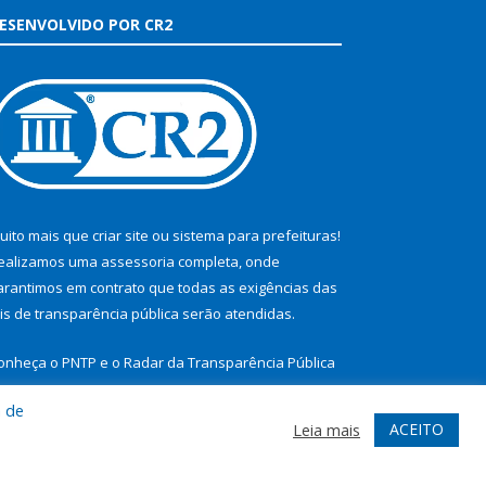
ESENVOLVIDO POR CR2
uito mais que
criar site
ou
sistema para prefeituras
!
ealizamos uma
assessoria
completa, onde
arantimos em contrato que todas as exigências das
eis de transparência pública
serão atendidas.
onheça o
PNTP
e o
Radar da Transparência Pública
a de
ACEITO
Leia mais
te
Acessar Área Administrativa
Acessar Webmail