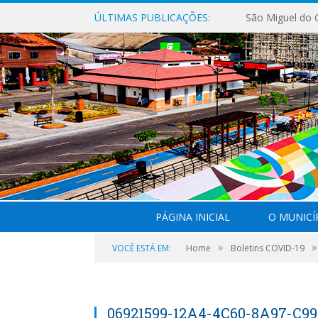
ÚLTIMAS PUBLICAÇÕES:
PÁGINA INICIAL
O MUNICÍ
»
»
VOCÊ ESTÁ EM:
Home
Boletins COVID-19
06921599-12A4-4C60-8A97-C