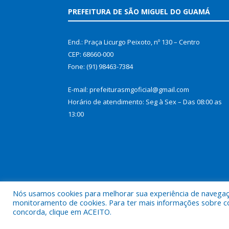
PREFEITURA DE SÃO MIGUEL DO GUAMÁ
End.: Praça Licurgo Peixoto, nº 130 – Centro
CEP: 68660-000
Fone: (91) 98463-7384
E-mail: prefeiturasmgoficial@gmail.com
Horário de atendimento: Seg à Sex – Das 08:00 as
13:00
Nós usamos cookies para melhorar sua experiência de navegação
monitoramento de cookies. Para ter mais informações sobre como
concorda, clique em ACEITO.
Todos os direitos reservados a Prefeitura Municip