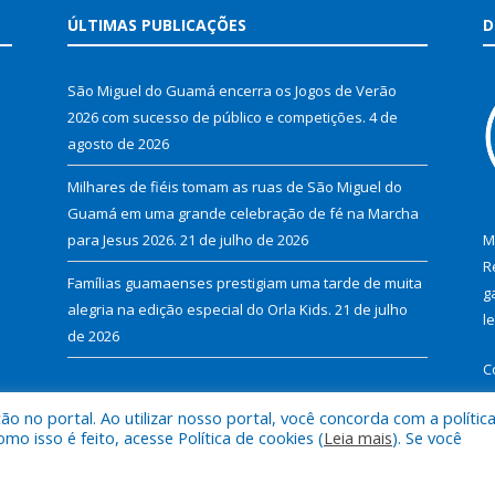
ÚLTIMAS PUBLICAÇÕES
D
São Miguel do Guamá encerra os Jogos de Verão
2026 com sucesso de público e competições.
4 de
agosto de 2026
Milhares de fiéis tomam as ruas de São Miguel do
Guamá em uma grande celebração de fé na Marcha
para Jesus 2026.
21 de julho de 2026
M
R
Famílias guamaenses prestigiam uma tarde de muita
g
alegria na edição especial do Orla Kids.
21 de julho
l
de 2026
C
 no portal. Ao utilizar nosso portal, você concorda com a polític
 isso é feito, acesse Política de cookies (
Leia mais
). Se você
al de São Miguel do Guamá.
Mapa do Si