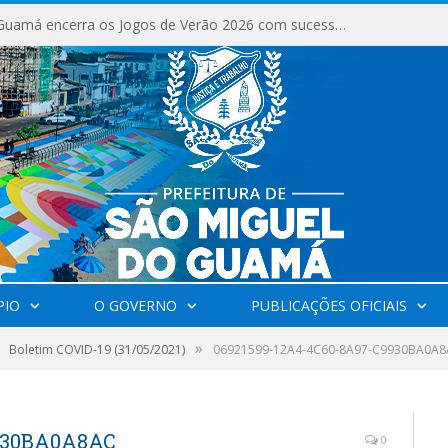
São Miguel do Guamá encerra os Jogos de Verão 2026 com sucesso de público e competições.
PIO
O GOVERNO
PUBLICAÇÕES OFICIAIS
»
Boletim COVID-19 (31/05/2021)
06921599-12A4-4C60-8A97-C9930BA0A
9930BA0A8AC
0