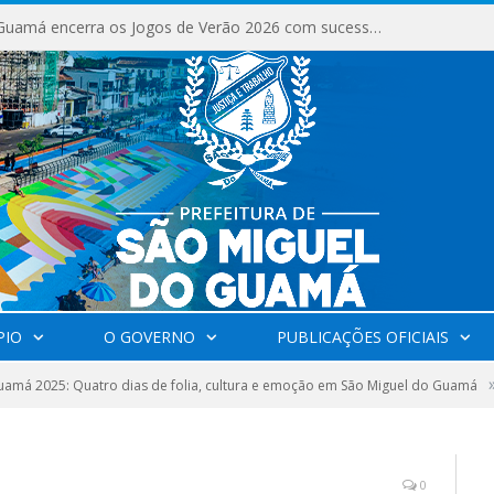
São Miguel do Guamá encerra os Jogos de Verão 2026 com sucesso de público e competições.
PIO
O GOVERNO
PUBLICAÇÕES OFICIAIS
amá 2025: Quatro dias de folia, cultura e emoção em São Miguel do Guamá
0