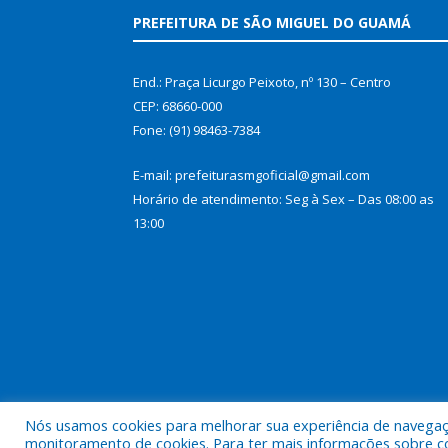
PREFEITURA DE SÃO MIGUEL DO GUAMÁ
End.: Praça Licurgo Peixoto, nº 130 – Centro
CEP: 68660-000
Fone: (91) 98463-7384
E-mail: prefeiturasmgoficial@gmail.com
Horário de atendimento: Seg à Sex – Das 08:00 as
13:00
Nós usamos cookies para melhorar sua experiência de navegação
Todos os direitos reservados a Prefeitura Municip
monitoramento de cookies. Para ter mais informações sobre como