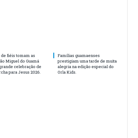
 de fiéis tomam as
Famílias guamaenses
São Miguel do Guamá
prestigiam uma tarde de muita
rande celebração de
alegria na edição especial do
rcha para Jesus 2026.
Orla Kids.