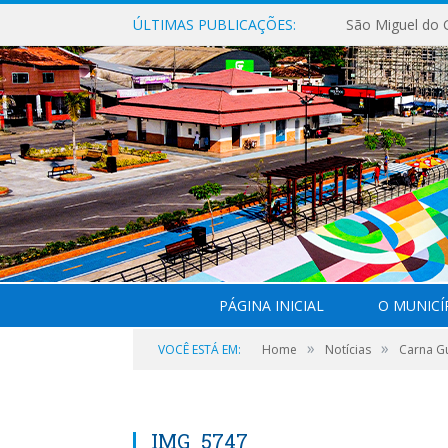
ÚLTIMAS PUBLICAÇÕES:
PÁGINA INICIAL
O MUNICÍ
»
»
VOCÊ ESTÁ EM:
Home
Notícias
Carna Gu
IMG_5747