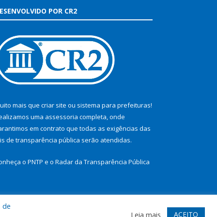
ESENVOLVIDO POR CR2
uito mais que
criar site
ou
sistema para prefeituras
!
ealizamos uma
assessoria
completa, onde
arantimos em contrato que todas as exigências das
eis de transparência pública
serão atendidas.
onheça o
PNTP
e o
Radar da Transparência Pública
a de
te
Acessar Área Administrativa
Acessar Webmail
ACEITO
Leia mais