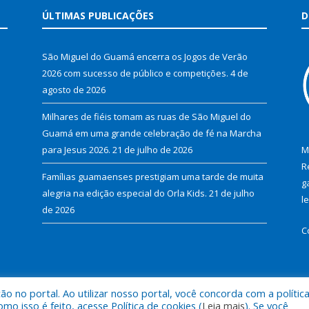
ÚLTIMAS PUBLICAÇÕES
D
São Miguel do Guamá encerra os Jogos de Verão
2026 com sucesso de público e competições.
4 de
agosto de 2026
Milhares de fiéis tomam as ruas de São Miguel do
Guamá em uma grande celebração de fé na Marcha
para Jesus 2026.
21 de julho de 2026
M
R
Famílias guamaenses prestigiam uma tarde de muita
g
alegria na edição especial do Orla Kids.
21 de julho
l
de 2026
C
 no portal. Ao utilizar nosso portal, você concorda com a polític
al de São Miguel do Guamá.
Mapa do Si
 isso é feito, acesse Política de cookies (
Leia mais
). Se você