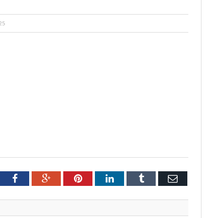
25
tter
Facebook
Google+
Pinterest
LinkedIn
Tumblr
Email