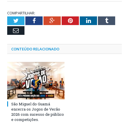
COMPARTILHAR:
Twitter
Facebook
Google+
Pinterest
LinkedIn
Tumblr
Email
CONTEÚDO RELACIONADO
São Miguel do Guamá
encerra os Jogos de Verão
2026 com sucesso de público
e competições.