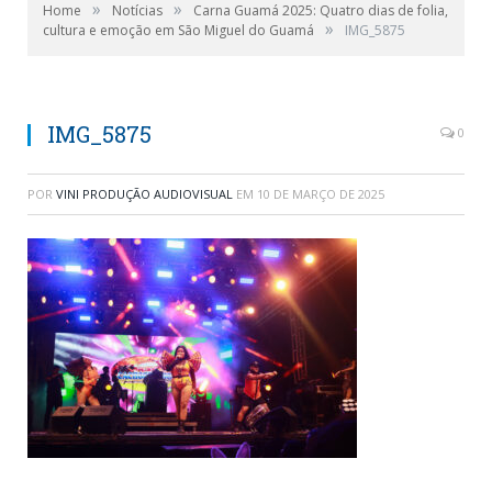
»
»
Home
Notícias
Carna Guamá 2025: Quatro dias de folia,
»
cultura e emoção em São Miguel do Guamá
IMG_5875
IMG_5875
0
POR
VINI PRODUÇÃO AUDIOVISUAL
EM
10 DE MARÇO DE 2025