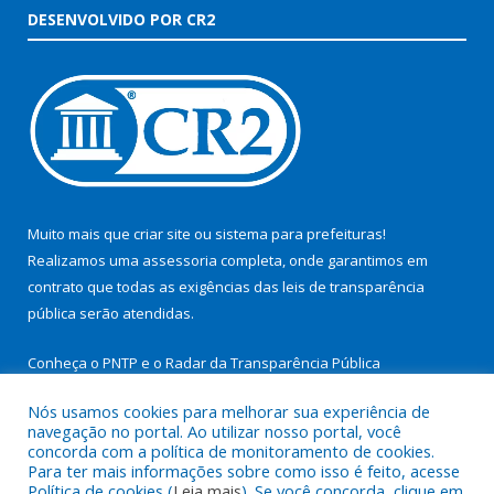
DESENVOLVIDO POR CR2
Muito mais que
criar site
ou
sistema para prefeituras
!
Realizamos uma
assessoria
completa, onde garantimos em
contrato que todas as exigências das
leis de transparência
pública
serão atendidas.
Conheça o
PNTP
e o
Radar da Transparência Pública
Nós usamos cookies para melhorar sua experiência de
navegação no portal. Ao utilizar nosso portal, você
concorda com a política de monitoramento de cookies.
Para ter mais informações sobre como isso é feito, acesse
Todos os direitos reservados a Prefeitura Municipal de São
Política de cookies (
Leia mais
). Se você concorda, clique em